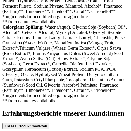
Protein, Hydrolyzed Soy Protein, Leuconostoc/Radish Root
Ferment Filtrate, Sodium Phytate, Mannitol, Alcohol*, Fragrance
(Parfum)**, Limonene**, Linalool**, Citral**, Citronellol**
* ingredients from certified organic agriculture
** from natural essential oils
Colorglanz Spülung:
Water (Aqua), Glycine Soja (Soybean) Oil*,
Alcohol*, Cetearyl Alcohol, Myristyl Alcohol, Glyceryl Stearate
Citrate, Isoamyl Laurate, Lauryl Laurate, Lauryl, Glucoside, Persea
Gratissima (Avocado) Oil*, Mangifera Indica (Mango) Fruit,
Extract*,Triticum Vulgare (Wheat) Germ Extract*, Oryza Sativa
(Rice) Extract*, Prunus Amygdalus Dulcis (Sweet Almond) Seed
Extract*, Avena Sativa (Oat), Straw Extract*, Glycine Soja
(Soybean) Germ Extract*, Camellia Oleifera Leaf Extrakt*,
Gossypium Herbaceum (Cotton) Extract, Sodium PCA, PCA
Glyceryl, Oleate, Hydrolyzed Wheat Protein, Dehydroxanthan
Gum, Potassium Cetyl Phosphate, Tocopherol, Helianthus Annuus
(Sunflower) Seed Oil, Glycerin, Ascorbyl Palmitate, Fragrance
(Parfum)**, Limonene**, Linalool**, Citral**, Citronellol**
* ingredients from certified organic agriculture
** from natural essential oils
Erfahrungsberichte unserer Kund:innen
Dieses Produkt bewerten