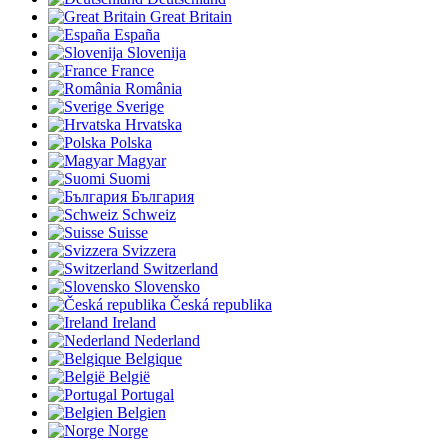
Great Britain
España
Slovenija
France
România
Sverige
Hrvatska
Polska
Magyar
Suomi
България
Schweiz
Suisse
Svizzera
Switzerland
Slovensko
Česká republika
Ireland
Nederland
Belgique
België
Portugal
Belgien
Norge