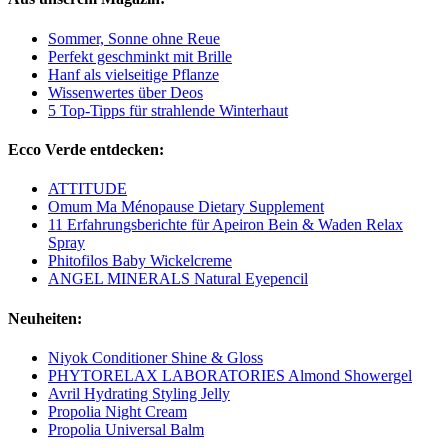
Sommer, Sonne ohne Reue
Perfekt geschminkt mit Brille
Hanf als vielseitige Pflanze
Wissenwertes über Deos
5 Top-Tipps für strahlende Winterhaut
Ecco Verde entdecken:
ATTITUDE
Omum Ma Ménopause Dietary Supplement
11 Erfahrungsberichte für Apeiron Bein & Waden Relax
Spray
Phitofilos Baby Wickelcreme
ANGEL MINERALS Natural Eyepencil
Neuheiten:
Niyok Conditioner Shine & Gloss
PHYTORELAX LABORATORIES Almond Showergel
Avril Hydrating Styling Jelly
Propolia Night Cream
Propolia Universal Balm