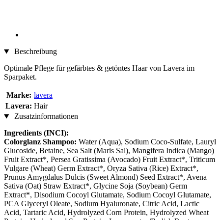
Beschreibung
Optimale Pflege für gefärbtes & getöntes Haar von Lavera im
Sparpaket.
Marke:
lavera
Lavera:
Hair
Zusatzinformationen
Ingredients (INCI):
Colorglanz Shampoo:
Water (Aqua), Sodium Coco-Sulfate, Lauryl
Glucoside, Betaine, Sea Salt (Maris Sal), Mangifera Indica (Mango)
Fruit Extract*, Persea Gratissima (Avocado) Fruit Extract*, Triticum
Vulgare (Wheat) Germ Extract*, Oryza Sativa (Rice) Extract*,
Prunus Amygdalus Dulcis (Sweet Almond) Seed Extract*, Avena
Sativa (Oat) Straw Extract*, Glycine Soja (Soybean) Germ
Extract*, Disodium Cocoyl Glutamate, Sodium Cocoyl Glutamate,
PCA Glyceryl Oleate, Sodium Hyaluronate, Citric Acid, Lactic
Acid, Tartaric Acid, Hydrolyzed Corn Protein, Hydrolyzed Wheat