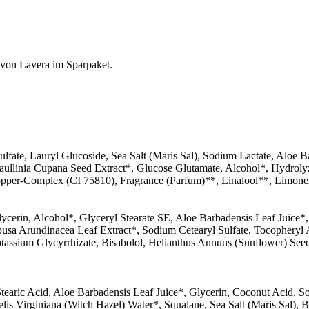
 von Lavera im Sparpaket.
fate, Lauryl Glucoside, Sea Salt (Maris Sal), Sodium Lactate, Aloe B
ullinia Cupana Seed Extract*, Glucose Glutamate, Alcohol*, Hydroly
Copper-Complex (CI 75810), Fragrance (Parfum)**, Linalool**, Limon
cerin, Alcohol*, Glyceryl Stearate SE, Aloe Barbadensis Leaf Juice*,
busa Arundinacea Leaf Extract*, Sodium Cetearyl Sulfate, Tocopheryl 
ssium Glycyrrhizate, Bisabolol, Helianthus Annuus (Sunflower) Seed 
tearic Acid, Aloe Barbadensis Leaf Juice*, Glycerin, Coconut Acid, S
is Virginiana (Witch Hazel) Water*, Squalane, Sea Salt (Maris Sal), B