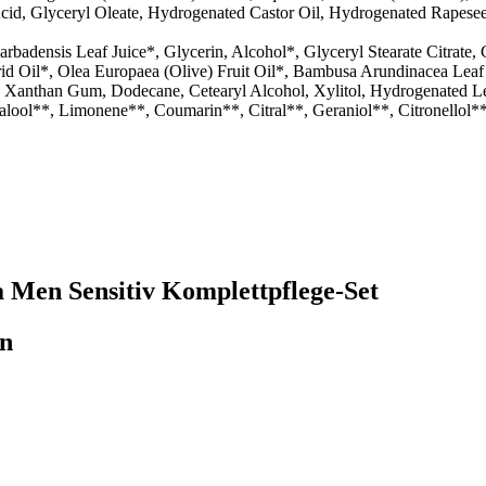
 Acid, Glyceryl Oleate, Hydrogenated Castor Oil, Hydrogenated Rapese
rbadensis Leaf Juice*, Glycerin, Alcohol*, Glyceryl Stearate Citrate, 
rid Oil*, Olea Europaea (Olive) Fruit Oil*, Bambusa Arundinacea Lea
, Xanthan Gum, Dodecane, Cetearyl Alcohol, Xylitol, Hydrogenated Le
nalool**, Limonene**, Coumarin**, Citral**, Geraniol**, Citronellol*
a Men Sensitiv Komplettpflege-Set
en