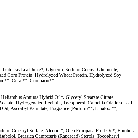
arbadensis Leaf Juice*, Glycerin, Sodium Cocoyl Glutamate,
zed Corn Protein, Hydrolyzed Wheat Protein, Hydrolyzed Soy
ene**, Citral**, Coumarin**
 Helianthus Annuus Hybrid Oil*, Glyceryl Stearate Citrate,
Acetate, Hydrogenated Lecithin, Tocopherol, Camellia Oleifera Leaf
Oil, Ascorbyl Palmitate, Fragrance (Parfum)**, Linalool**,
odium Cetearyl Sulfate, Alcohol*, Olea Europaea Fruit Oil*, Bambusa
isabolol, Brassica Campestris (Rapeseed) Sterols, Tocopheryl