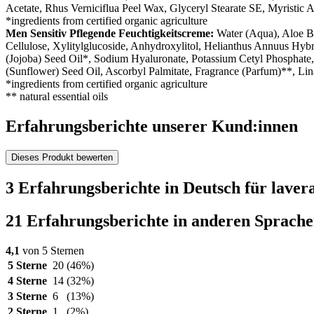
Acetate, Rhus Verniciflua Peel Wax, Glyceryl Stearate SE, Myristic
*ingredients from certified organic agriculture
Men Sensitiv Pflegende Feuchtigkeitscreme:
Water (Aqua), Aloe Ba
Cellulose, Xylitylglucoside, Anhydroxylitol, Helianthus Annuus Hyb
(Jojoba) Seed Oil*, Sodium Hyaluronate, Potassium Cetyl Phosphate
(Sunflower) Seed Oil, Ascorbyl Palmitate, Fragrance (Parfum)**, Li
*ingredients from certified organic agriculture
** natural essential oils
Erfahrungsberichte unserer Kund:innen
Dieses Produkt bewerten
3 Erfahrungsberichte in Deutsch für laver
21 Erfahrungsberichte in anderen Sprach
4,1
von 5 Sternen
5 Sterne
20
(46%)
4 Sterne
14
(32%)
3 Sterne
6
(13%)
2 Sterne
1
(2%)