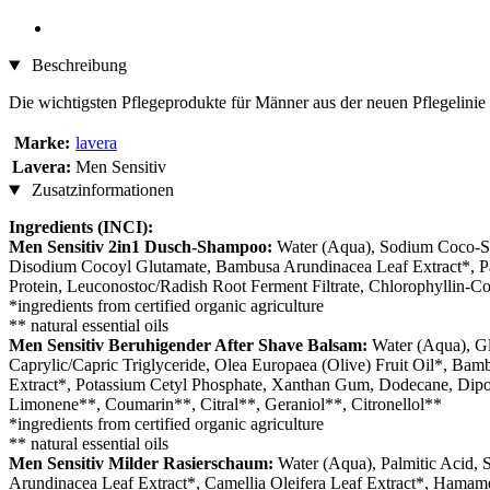
Beschreibung
Die wichtigsten Pflegeprodukte für Männer aus der neuen Pflegelinie
Marke:
lavera
Lavera:
Men Sensitiv
Zusatzinformationen
Ingredients (INCI):
Men Sensitiv 2in1 Dusch-Shampoo:
Water (Aqua), Sodium Coco-Sul
Disodium Cocoyl Glutamate, Bambusa Arundinacea Leaf Extract*, Pa
Protein, Leuconostoc/Radish Root Ferment Filtrate, Chlorophyllin-
*ingredients from certified organic agriculture
** natural essential oils
Men Sensitiv Beruhigender After Shave Balsam:
Water (Aqua), Gly
Caprylic/Capric Triglyceride, Olea Europaea (Olive) Fruit Oil*, Bam
Extract*, Potassium Cetyl Phosphate, Xanthan Gum, Dodecane, Dipota
Limonene**, Coumarin**, Citral**, Geraniol**, Citronellol**
*ingredients from certified organic agriculture
** natural essential oils
Men Sensitiv Milder Rasierschaum:
Water (Aqua), Palmitic Acid, S
Arundinacea Leaf Extract*, Camellia Oleifera Leaf Extract*, Hamamel