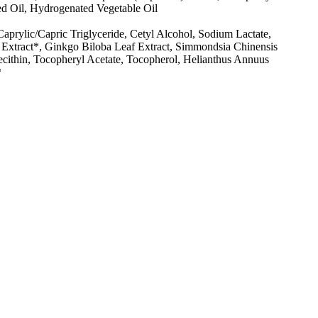
ed Oil, Hydrogenated Vegetable Oil
Caprylic/Capric Triglyceride, Cetyl Alcohol, Sodium Lactate,
f Extract*, Ginkgo Biloba Leaf Extract, Simmondsia Chinensis
cithin, Tocopheryl Acetate, Tocopherol, Helianthus Annuus
*