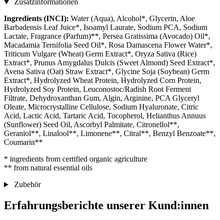
Zusatzinformationen
Ingredients (INCI):
Water (Aqua), Alcohol*, Glycerin, Aloe
Barbadensis Leaf Juice*, Isoamyl Laurate, Sodium PCA, Sodium
Lactate, Fragrance (Parfum)**, Persea Gratissima (Avocado) Oil*,
Macadamia Ternifolia Seed Oil*, Rosa Damascena Flower Water*,
Triticum Vulgare (Wheat) Germ Extract*, Oryza Sativa (Rice)
Extract*, Prunus Amygdalus Dulcis (Sweet Almond) Seed Extract*,
Avena Sativa (Oat) Straw Extract*, Glycine Soja (Soybean) Germ
Extract*, Hydrolyzed Wheat Protein, Hydrolyzed Corn Protein,
Hydrolyzed Soy Protein, Leuconostoc/Radish Root Ferment
Filtrate, Dehydroxanthan Gum, Algin, Arginine, PCA Glyceryl
Oleate, Microcrystalline Cellulose, Sodium Hyaluronate, Citric
Acid, Lactic Acid, Tartaric Acid, Tocopherol, Helianthus Annuus
(Sunflower) Seed Oil, Ascorbyl Palmitate, Citronellol**,
Geraniol**, Linalool**, Limonene**, Citral**, Benzyl Benzoate**,
Coumarin**
* ingredients from certified organic agriculture
** from natural essential oils
Zubehör
Erfahrungsberichte unserer Kund:innen