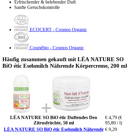
Erfrischender & belebender Duft
Sanfte Geruchskontrolle
ECOCERT - Cosmos Organic
Cosmébio - Cosmos Organic
Häufig zusammen gekauft mit LÉA NATURE SO
BiO étic Eselsmilch Nährende Körpercreme, 200 ml
LÉA NATURE SO BiO étic Duftendes Deo
€ 4,79
(€
Zitrusfrüchte, 50 ml
95,80 / l)
LÉA NATURE SO BiO étic Eselsmilch Nährende
€ 9,29