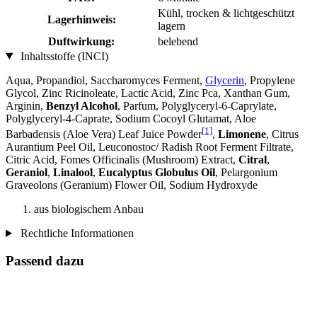
Kühl, trocken & lichtgeschützt
Lagerhinweis:
lagern
Duftwirkung:
belebend
Inhaltsstoffe (INCI)
Aqua, Propandiol, Saccharomyces Ferment,
Glycerin
, Propylene
Glycol, Zinc Ricinoleate, Lactic Acid, Zinc Pca, Xanthan Gum,
Arginin,
Benzyl Alcohol
, Parfum, Polyglyceryl-6-Caprylate,
Polyglyceryl-4-Caprate, Sodium Cocoyl Glutamat, Aloe
[1]
Barbadensis (Aloe Vera) Leaf Juice Powder
,
Limonene
, Citrus
Aurantium Peel Oil, Leuconostoc/ Radish Root Ferment Filtrate,
Citric Acid, Fomes Officinalis (Mushroom) Extract,
Citral
,
Geraniol
,
Linalool
,
Eucalyptus Globulus Oil
, Pelargonium
Graveolons (Geranium) Flower Oil, Sodium Hydroxyde
aus biologischem Anbau
Rechtliche Informationen
Passend dazu