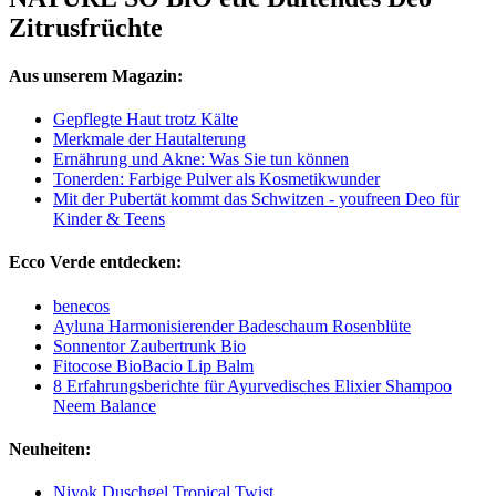
Zitrusfrüchte
Aus unserem Magazin:
Gepflegte Haut trotz Kälte
Merkmale der Hautalterung
Ernährung und Akne: Was Sie tun können
Tonerden: Farbige Pulver als Kosmetikwunder
Mit der Pubertät kommt das Schwitzen - youfreen Deo für
Kinder & Teens
Ecco Verde entdecken:
benecos
Ayluna Harmonisierender Badeschaum Rosenblüte
Sonnentor Zaubertrunk Bio
Fitocose BioBacio Lip Balm
8 Erfahrungsberichte für Ayurvedisches Elixier Shampoo
Neem Balance
Neuheiten:
Niyok Duschgel Tropical Twist