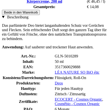
Körpercreme, 200 ml
(€ 46,45 / l)
Gesamtpreis:
€ 14,08
Beide in den Warenkorb
Beschreibung
Das parfümierte Deo bietet langanhaltenden Schutz vor Gerüchen
und Flecken. Sein erfrischender Duft sorgt den ganzen Tag über für
ein Gefühl von Frische, ohne den natürlichen Transpirationsprozess
zu behindern.
Anwendung:
Auf sauberer und trockener Haut anwenden.
Art.-Nr.:
GLN-5010289
Inhalt:
50 ml
EAN:
3517360029888
Marke:
LÉA NATURE SO BiO étic
Konsistenz/Darreichungsform:
Flüssigkeit, Roll-On
Produktarten:
Deos
Hauttyp:
Für jeden Hauttyp
Duftnoten:
Zitrisch / Zitrusartig
ECOCERT - Cosmos Organic
,
Zertifikate:
Cosmébio - Cosmos Organic
PAO:
6 Monate