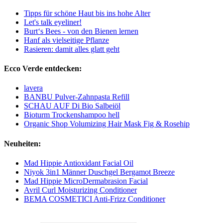
Tipps für schöne Haut bis ins hohe Alter
Let's talk eyeliner!
Burt‘s Bees - von den Bienen lernen
Hanf als vielseitige Pflanze
Rasieren: damit alles glatt geht
Ecco Verde entdecken:
lavera
BANBU Pulver-Zahnpasta Refill
SCHAU AUF Di Bio Salbeiöl
Bioturm Trockenshampoo hell
Organic Shop Volumizing Hair Mask Fig & Rosehip
Neuheiten:
Mad Hippie Antioxidant Facial Oil
Niyok 3in1 Männer Duschgel Bergamot Breeze
Mad Hippie MicroDermabrasion Facial
Avril Curl Moisturizing Conditioner
BEMA COSMETICI Anti-Frizz Conditioner