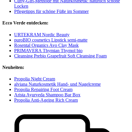
Curly-Girl-Methode mit Naturkosmetik: natürlich schöne
Locken
Pflegetipps für schöne Füße im Sommer
Ecco Verde entdecken:
URTEKRAM Nordic Beauty
puroBIO cosmetics Lipstick semi-matte
Rosental Organics Avo Clay Mask
PRIMAVERA Thymian Thymol bio
Cleansing Prebio Grapefruit Soft Cleansing Foam
Neuheiten:
Propolia Night Cream
alviana Naturkosmetik Hand- und Nagelcreme
Propolia Repairing Foot Cream
Arista Ayurveda Shampoo Bar Box
Propolia Anti-Ageing Rich Cream