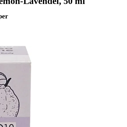
emon-Lavendel, 50 ml
per