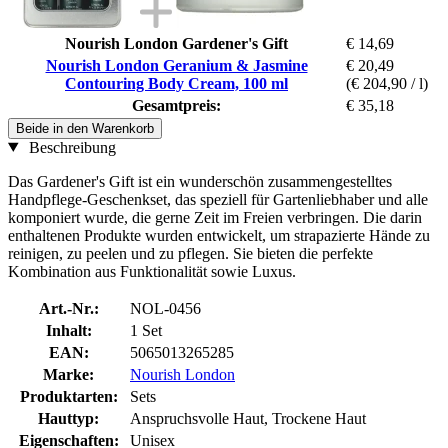
Nourish London Gardener's Gift
€ 14,69
Nourish London Geranium & Jasmine
€ 20,49
Contouring Body Cream, 100 ml
(€ 204,90 / l)
Gesamtpreis:
€ 35,18
Beide in den Warenkorb
Beschreibung
Das Gardener's Gift ist ein wunderschön zusammengestelltes
Handpflege-Geschenkset, das speziell für Gartenliebhaber und alle
komponiert wurde, die gerne Zeit im Freien verbringen. Die darin
enthaltenen Produkte wurden entwickelt, um strapazierte Hände zu
reinigen, zu peelen und zu pflegen. Sie bieten die perfekte
Kombination aus Funktionalität sowie Luxus.
Art.-Nr.:
NOL-0456
Inhalt:
1 Set
EAN:
5065013265285
Marke:
Nourish London
Produktarten:
Sets
Hauttyp:
Anspruchsvolle Haut, Trockene Haut
Eigenschaften:
Unisex