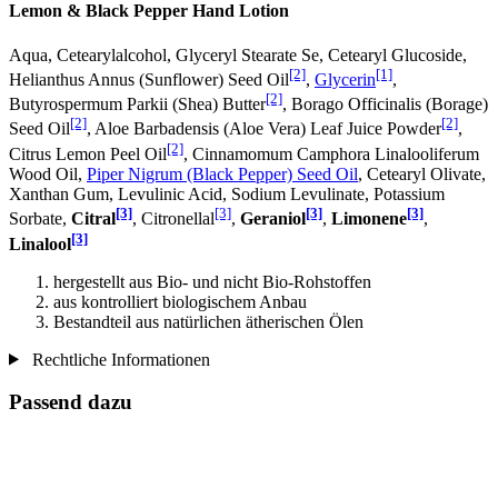
Lemon & Black Pepper Hand Lotion
Aqua, Cetearylalcohol, Glyceryl Stearate Se, Cetearyl Glucoside,
[2]
[1]
Helianthus Annus (Sunflower) Seed Oil
,
Glycerin
,
[2]
Butyrospermum Parkii (Shea) Butter
, Borago Officinalis (Borage)
[2]
[2]
Seed Oil
, Aloe Barbadensis (Aloe Vera) Leaf Juice Powder
,
[2]
Citrus Lemon Peel Oil
, Cinnamomum Camphora Linalooliferum
Wood Oil,
Piper Nigrum (Black Pepper) Seed Oil
, Cetearyl Olivate,
Xanthan Gum, Levulinic Acid, Sodium Levulinate, Potassium
[3]
[3]
[3]
[3]
Sorbate,
Citral
, Citronellal
,
Geraniol
,
Limonene
,
[3]
Linalool
hergestellt aus Bio- und nicht Bio-Rohstoffen
aus kontrolliert biologischem Anbau
Bestandteil aus natürlichen ätherischen Ölen
Rechtliche Informationen
Passend dazu