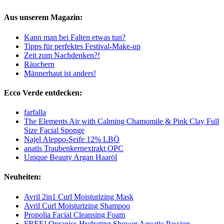
Aus unserem Magazin:
Kann man bei Falten etwas tun?
Tipps für perfektes Festival-Make-up
Zeit zum Nachdenken?!
Räuchern
Männerhaut ist anders!
Ecco Verde entdecken:
farfalla
The Elements Air with Calming Chamomile & Pink Clay Full
Size Facial Sponge
Najel Aleppo-Seife 12% LBÖ
anatis Traubenkernextrakt OPC
Unique Beauty Argan Haaröl
Neuheiten:
Avril 2in1 Curl Moisturizing Mask
Avril Curl Moisturizing Shampoo
Propolia Facial Cleansing Foam
FREE! Organics Hydrating Shower Aquatic Passion