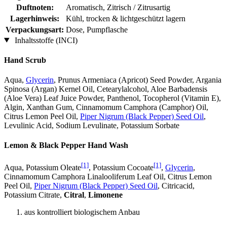
Duftnoten:
Aromatisch, Zitrisch / Zitrusartig
Lagerhinweis:
Kühl, trocken & lichtgeschützt lagern
Verpackungsart:
Dose, Pumpflasche
Inhaltsstoffe (INCI)
Hand Scrub
Aqua,
Glycerin
, Prunus Armeniaca (Apricot) Seed Powder, Argania
Spinosa (Argan) Kernel Oil, Cetearylalcohol, Aloe Barbadensis
(Aloe Vera) Leaf Juice Powder, Panthenol, Tocopherol (Vitamin E),
Algin, Xanthan Gum, Cinnamomum Camphora (Camphor) Oil,
Citrus Lemon Peel Oil,
Piper Nigrum (Black Pepper) Seed Oil
,
Levulinic Acid, Sodium Levulinate, Potassium Sorbate
Lemon & Black Pepper Hand Wash
[1]
[1]
Aqua, Potassium Oleate
, Potassium Cocoate
,
Glycerin
,
Cinnamomum Camphora Linalooliferum Leaf Oil, Citrus Lemon
Peel Oil,
Piper Nigrum (Black Pepper) Seed Oil
, Citricacid,
Potassium Citrate,
Citral
,
Limonene
aus kontrolliert biologischem Anbau