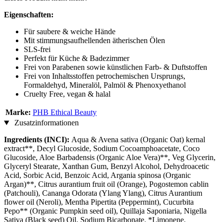
Eigenschaften:
Für saubere & weiche Hände
Mit stimmungsaufhellenden ätherischen Ölen
SLS-frei
Perfekt für Küche & Badezimmer
Frei von Parabenen sowie künstlichen Farb- & Duftstoffen
Frei von Inhaltsstoffen petrochemischen Ursprungs,
Formaldehyd, Mineralöl, Palmöl & Phenoxyethanol
Cruelty Free, vegan & halal
Marke:
PHB Ethical Beauty
Zusatzinformationen
Ingredients (INCI):
Aqua & Avena sativa (Organic Oat) kernal
extract**, Decyl Glucoside, Sodium Cocoamphoacetate, Coco
Glucoside, Aloe Barbadensis (Organic Aloe Vera)**, Veg Glycerin,
Glyceryl Stearate, Xanthan Gum, Benzyl Alcohol, Dehydroacetic
Acid, Sorbic Acid, Benzoic Acid, Argania spinosa (Organic
Argan)**, Citrus aurantium fruit oil (Orange), Pogostemon cablin
(Patchouli), Cananga Odorata (Ylang Ylang), Citrus Aurantium
flower oil (Neroli), Mentha Pipertita (Peppermint), Cucurbita
Pepo** (Organic Pumpkin seed oil), Quillaja Saponiaria, Nigella
Sativa (Black seed) Oil, Sodium Bicarbonate. *Limonene,