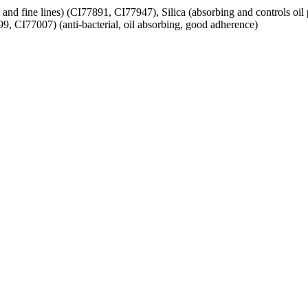
 and fine lines) (CI77891, CI77947), Silica (absorbing and controls oil 
, CI77007) (anti-bacterial, oil absorbing, good adherence)