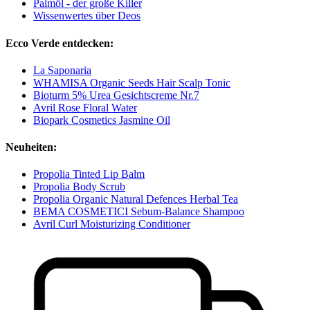
Palmöl - der große Killer
Wissenwertes über Deos
Ecco Verde entdecken:
La Saponaria
WHAMISA Organic Seeds Hair Scalp Tonic
Bioturm 5% Urea Gesichtscreme Nr.7
Avril Rose Floral Water
Biopark Cosmetics Jasmine Oil
Neuheiten:
Propolia Tinted Lip Balm
Propolia Body Scrub
Propolia Organic Natural Defences Herbal Tea
BEMA COSMETICI Sebum-Balance Shampoo
Avril Curl Moisturizing Conditioner