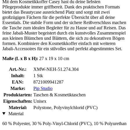
Mit dem Kosmetikkoffer Casey hast du deine liebsten
Pflegeprodukte immer griffbereit. Dank des praktischen Formats
bietet das Beautycase ausreichend Platz und sorgt mit zwei
großzügigen Fächern für die perfekte Übersicht über all deine
Essentials. Die stabile Form und der sichere Reißverschluss machen
die Tasche zum idealen Begleiter für zu Hause und auf Reisen. Das
feine Jabali-Muster begeistert durch ein kunstvolles Zusammenspiel
aus kleinen Blümchen und Blättern, die sich zu dekorativen Bögen
formen. Kombiniere den Kosmetikkoffer einfach mit weiteren
Jabali-Accessoires für ein stilvolles und perfekt abgestimmtes Set.
Maße (L x B x H):
27 x 19 x 10 cm
Art.-Nr.:
XMW-NEH-51.274.304
Inhalt:
1 Stk
EAN:
8721009941287
Marke:
Pip Studio
Produktarten:
Taschen & Kosmetiktaschen
Eigenschaften:
Unisex
Material:
Polystone, Polyvinylchlorid (PVC)
Material
60 % Polyester, 30 % Poly-Vinyl-Chlorid (PVC), 10 % Polyurethan