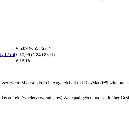
€ 6,09
(€ 55,36 / l)
k, 12 ml
€ 10,09
(€ 840,83 / l)
€ 16,18
serfestem Make-up befreit. Angereichert mit Bio-Mandeöl wird auch se
dukts auf ein (wiederverwendbares) Wattepad geben und sanft über Gesi