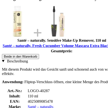
Santé – naturally. Sensitive Make-Up Remover, 110 ml
Santé – naturally. Fresh Cucumber Volume Mascara Extra Blac
Gesamtpreis:
Beide in den Warenkorb
Beschreibung
Mit diesem Produkt wird das Gesicht sanft und schonend auch von was
effektiv.
Anwendung:
Fliptop-Verschluss öffnen, eine kleine Menge des Pro
Art.-Nr.:
LOGO-40287
Inhalt:
110 ml
EAN:
4025089085478
Marke:
Santé – naturally.