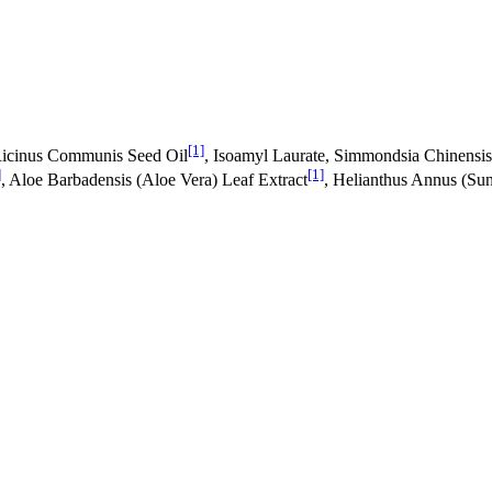
[1]
Ricinus Communis Seed Oil
, Isoamyl Laurate, Simmondsia Chinensis
]
[1]
, Aloe Barbadensis (Aloe Vera) Leaf Extract
, Helianthus Annus (Su