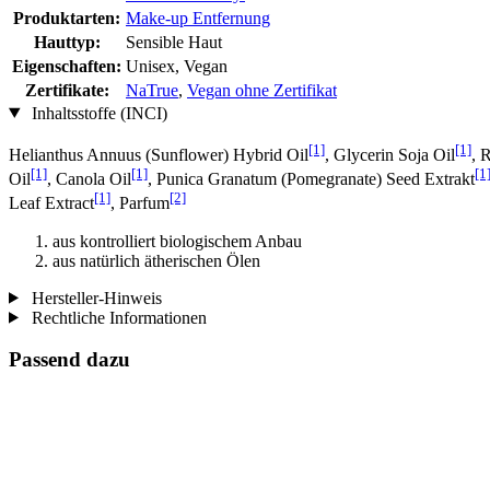
Produktarten:
Make-up Entfernung
Hauttyp:
Sensible Haut
Eigenschaften:
Unisex, Vegan
Zertifikate:
NaTrue
,
Vegan ohne Zertifikat
Inhaltsstoffe (INCI)
[1]
[1]
Helianthus Annuus (Sunflower) Hybrid Oil
, Glycerin Soja Oil
, 
[1]
[1]
[1
Oil
, Canola Oil
, Punica Granatum (Pomegranate) Seed Extrakt
[1]
[2]
Leaf Extract
, Parfum
aus kontrolliert biologischem Anbau
aus natürlich ätherischen Ölen
Hersteller-Hinweis
Rechtliche Informationen
Passend dazu