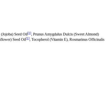
[1]
 (Jojoba) Seed Oil
, Prunus Amygdalus Dulcis (Sweet Almond)
[1]
nflower) Seed Oil
, Tocopherol (Vitamin E), Rosmarinus Officinalis