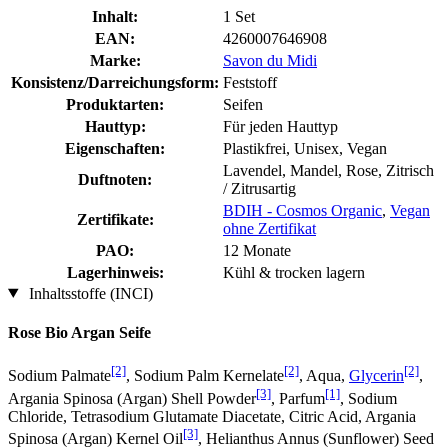
Inhalt:
1 Set
EAN:
4260007646908
Marke:
Savon du Midi
Konsistenz/Darreichungsform:
Feststoff
Produktarten:
Seifen
Hauttyp:
Für jeden Hauttyp
Eigenschaften:
Plastikfrei, Unisex, Vegan
Lavendel, Mandel, Rose, Zitrisch
Duftnoten:
/ Zitrusartig
BDIH - Cosmos Organic
,
Vegan
Zertifikate:
ohne Zertifikat
PAO:
12 Monate
Lagerhinweis:
Kühl & trocken lagern
Inhaltsstoffe (INCI)
Rose Bio Argan Seife
[2]
[2]
[2]
Sodium Palmate
, Sodium Palm Kernelate
, Aqua,
Glycerin
,
[3]
[1]
Argania Spinosa (Argan) Shell Powder
, Parfum
, Sodium
Chloride, Tetrasodium Glutamate Diacetate, Citric Acid, Argania
[3]
Spinosa (Argan) Kernel Oil
, Helianthus Annus (Sunflower) Seed