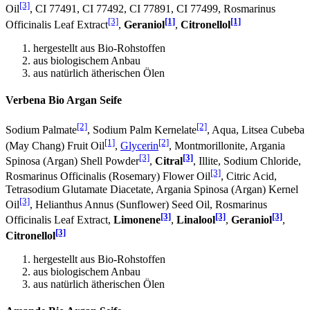
[3]
Oil
, CI 77491, CI 77492, CI 77891, CI 77499, Rosmarinus
[3]
[1]
[1]
Officinalis Leaf Extract
,
Geraniol
,
Citronellol
hergestellt aus Bio-Rohstoffen
aus biologischem Anbau
aus natürlich ätherischen Ölen
Verbena Bio Argan Seife
[2]
[2]
Sodium Palmate
, Sodium Palm Kernelate
, Aqua, Litsea Cubeba
[1]
[2]
(May Chang) Fruit Oil
,
Glycerin
, Montmorillonite, Argania
[3]
[3]
Spinosa (Argan) Shell Powder
,
Citral
, Illite, Sodium Chloride,
[3]
Rosmarinus Officinalis (Rosemary) Flower Oil
, Citric Acid,
Tetrasodium Glutamate Diacetate, Argania Spinosa (Argan) Kernel
[3]
Oil
, Helianthus Annus (Sunflower) Seed Oil, Rosmarinus
[3]
[3]
[3]
Officinalis Leaf Extract,
Limonene
,
Linalool
,
Geraniol
,
[3]
Citronellol
hergestellt aus Bio-Rohstoffen
aus biologischem Anbau
aus natürlich ätherischen Ölen