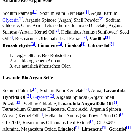
Amande Bio Argan Seife
[1]
[1]
Sodium Palmate
, Sodium Palm Kernelate
, Aqua, Parfum,
[1]
[2]
Glycerin
, Argania Spinosa (Argan) Shell Powder
, Sodium
Chloride, Citric Acid, Tetrasodium Glutamate Diacetate, Argania
[2]
Spinosa (Argan) Kernel Oil
, Helianthus Annus (Sunflower) Seed
[2]
[2]
[3]
Oil
, Rosmarinus Officinalis Leaf Extract
,
Vanillin
,
[3]
[3]
[3]
[3]
Benzaldehyde
,
Limonene
,
Linalool
,
Citronellol
hergestellt aus Bio-Rohstoffen
aus biologischem Anbau
aus natürlich ätherischen Ölen
Lavande Bio Argan Seife
[2]
[2]
Sodium Palmate
, Sodium Palm Kernelate
, Aqua,
Lavandula
[3]
[2]
Hybrida Oil
,
Glycerin
, Argania Spinosa (Argan) Shell
[3]
[1]
Powder
, Sodium Chloride,
Lavandula Angustifolia Oil
,
Tetrasodium Glutamate Diacetate, Citric Acid, Argania Spinosa
[3]
[3]
(Argan) Kernel Oil
, Helianthus Annus (Sunflower) Seed Oil
,
[3]
CI 77007, Rosmarinus Officinalis Leaf Extract
, CI 77499,
[1]
[1]
[1]
Alumina, Magnesium Oxide,
Linalool
,
Limonene
,
Geraniol