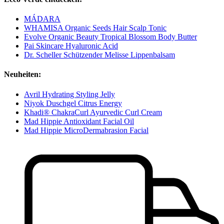
MÁDARA
WHAMISA Organic Seeds Hair Scalp Tonic
Evolve Organic Beauty Tropical Blossom Body Butter
Pai Skincare Hyaluronic Acid
Dr. Scheller Schützender Melisse Lippenbalsam
Neuheiten:
Avril Hydrating Styling Jelly
Niyok Duschgel Citrus Energy
Khadi® ChakraCurl Ayurvedic Curl Cream
Mad Hippie Antioxidant Facial Oil
Mad Hippie MicroDermabrasion Facial