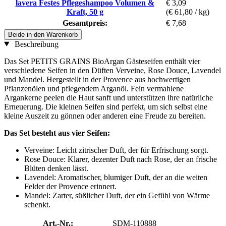
lavera Festes Pflegeshampoo Volumen &
€ 3,09
Kraft, 50 g
(€ 61,80 / kg)
Gesamtpreis:
€ 7,68
Beide in den Warenkorb
Beschreibung
Das Set PETITS GRAINS BioArgan Gästeseifen enthält vier
verschiedene Seifen in den Düften Verveine, Rose Douce, Lavendel
und Mandel. Hergestellt in der Provence aus hochwertigen
Pflanzenölen und pflegendem Arganöl. Fein vermahlene
Argankerne peelen die Haut sanft und unterstützen ihre natürliche
Erneuerung. Die kleinen Seifen sind perfekt, um sich selbst eine
kleine Auszeit zu gönnen oder anderen eine Freude zu bereiten.
Das Set besteht aus vier Seifen:
Verveine: Leicht zitrischer Duft, der für Erfrischung sorgt.
Rose Douce: Klarer, dezenter Duft nach Rose, der an frische
Blüten denken lässt.
Lavendel: Aromatischer, blumiger Duft, der an die weiten
Felder der Provence erinnert.
Mandel: Zarter, süßlicher Duft, der ein Gefühl von Wärme
schenkt.
Art.-Nr.:
SDM-110888