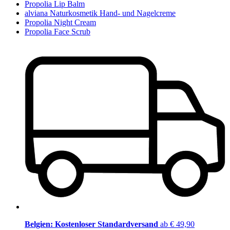
Propolia Lip Balm
alviana Naturkosmetik Hand- und Nagelcreme
Propolia Night Cream
Propolia Face Scrub
Belgien: Kostenloser Standardversand
ab € 49,90