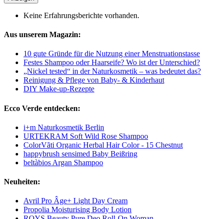
Keine Erfahrungsberichte vorhanden.
Aus unserem Magazin:
10 gute Gründe für die Nutzung einer Menstruationstasse
Festes Shampoo oder Haarseife? Wo ist der Unterschied?
„Nickel tested“ in der Naturkosmetik – was bedeutet das?
Reinigung & Pflege von Baby- & Kinderhaut
DIY Make-up-Rezepte
Ecco Verde entdecken:
i+m Naturkosmetik Berlin
URTEKRAM Soft Wild Rose Shampoo
ColorVãti Organic Herbal Hair Color - 15 Chestnut
happybrush sensimed Baby Beißring
beltàbios Argan Shampoo
Neuheiten:
Avril Pro Âge+ Light Day Cream
Propolia Moisturising Body Lotion
ROYS Beauty Pure Deo Roll-On Woman