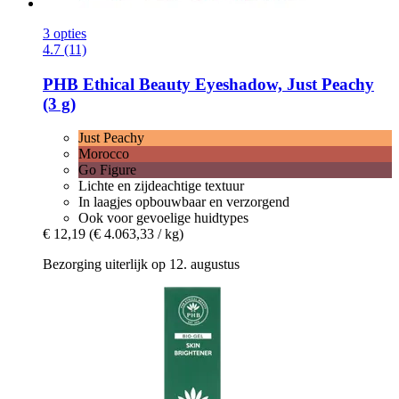
3 opties
4.7 (11)
PHB Ethical Beauty
Eyeshadow, Just Peachy
(3 g)
Just Peachy
Morocco
Go Figure
Lichte en zijdeachtige textuur
In laagjes opbouwbaar en verzorgend
Ook voor gevoelige huidtypes
€ 12,19
(€ 4.063,33 / kg)
Bezorging uiterlijk op 12. augustus