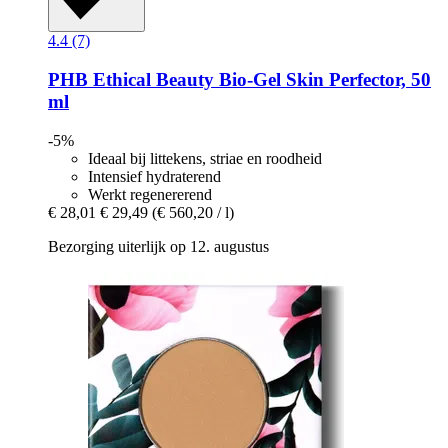
4.4 (7)
PHB Ethical Beauty
Bio-​Gel Skin Perfector, 50
ml
-5%
Ideaal bij littekens, striae en roodheid
Intensief hydraterend
Werkt regenererend
€ 28,01
€ 29,49
(€ 560,20 / l)
Bezorging uiterlijk op 12. augustus