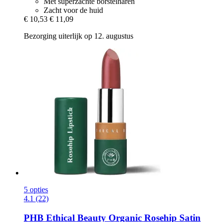
Met superzachte borstelharen
Zacht voor de huid
€ 10,53
€ 11,09
Bezorging uiterlijk op 12. augustus
5 opties
4.1 (22)
PHB Ethical Beauty
Organic Rosehip Satin