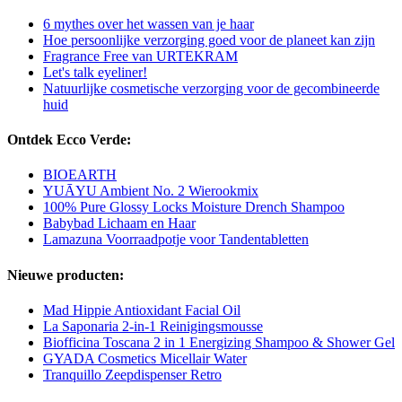
6 mythes over het wassen van je haar
Hoe persoonlijke verzorging goed voor de planeet kan zijn
Fragrance Free van URTEKRAM
Let's talk eyeliner!
Natuurlijke cosmetische verzorging voor de gecombineerde
huid
Ontdek Ecco Verde:
BIOEARTH
YUĀYU Ambient No. 2 Wierookmix
100% Pure Glossy Locks Moisture Drench Shampoo
Babybad Lichaam en Haar
Lamazuna Voorraadpotje voor Tandentabletten
Nieuwe producten:
Mad Hippie Antioxidant Facial Oil
La Saponaria 2-in-1 Reinigingsmousse
Biofficina Toscana 2 in 1 Energizing Shampoo & Shower Gel
GYADA Cosmetics Micellair Water
Tranquillo Zeepdispenser Retro