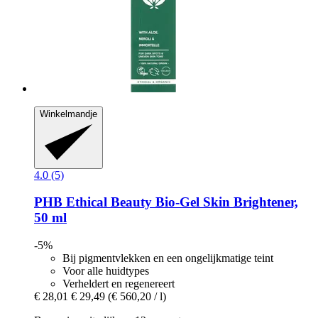
Winkelmandje
4.0 (5)
PHB Ethical Beauty
Bio-​Gel Skin Brightener,
50 ml
-5%
Bij pigmentvlekken en een ongelijkmatige teint
Voor alle huidtypes
Verheldert en regenereert
€ 28,01
€ 29,49
(€ 560,20 / l)