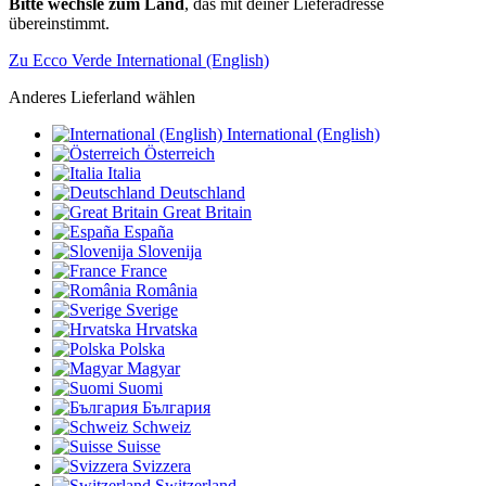
Bitte wechsle zum Land
, das mit deiner Lieferadresse
übereinstimmt.
Zu Ecco Verde International (English)
Anderes Lieferland wählen
International (English)
Österreich
Italia
Deutschland
Great Britain
España
Slovenija
France
România
Sverige
Hrvatska
Polska
Magyar
Suomi
България
Schweiz
Suisse
Svizzera
Switzerland