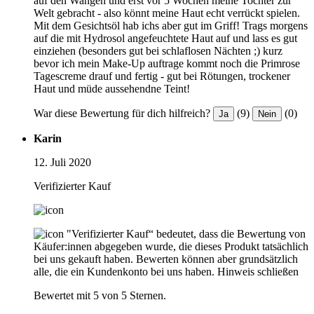
auf den Wangen und erst vor 5 Wochen meine Tochter zur
Welt gebracht - also könnt meine Haut echt verrückt spielen.
Mit dem Gesichtsöl hab ichs aber gut im Griff! Trags morgens
auf die mit Hydrosol angefeuchtete Haut auf und lass es gut
einziehen (besonders gut bei schlaflosen Nächten ;) kurz
bevor ich mein Make-Up auftrage kommt noch die Primrose
Tagescreme drauf und fertig - gut bei Rötungen, trockener
Haut und müde aussehendne Teint!
War diese Bewertung für dich hilfreich?
(9)
(0)
Ja
Nein
Karin
12. Juli 2020
Verifizierter Kauf
"Verifizierter Kauf“ bedeutet, dass die Bewertung von
Käufer:innen abgegeben wurde, die dieses Produkt tatsächlich
bei uns gekauft haben. Bewerten können aber grundsätzlich
alle, die ein Kundenkonto bei uns haben.
Hinweis schließen
Bewertet mit 5 von 5 Sternen.