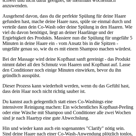
schwer und nicht dafür geeignet, sie mehrmals wöchentlich
anzuwenden.
Ausgehend davon, dass du die perfekte Spülung für deine Haare
gefunden hast, mache deine Haare nass, spüle sie einmal durch und
verteile dann dein Co-Wash oder deine Spülung in den Haaren. Wie
viel du davon benötigst, liegt an deiner Haarlänge und der
Ergiebigkeit des Produkts. Massiere nun die Spülung für ungefähr 5
Minuten in deine Haare ein - vom Ansatz bis in die Spitzen -
ungefähr genau so, wie du es mit einem Shampoo machen würdest.
Bei der Massage wird deine Kopfhaut sanft gereinigt - das Produkt
nimmt dabei all den Schmutz von Haaren und Kopfhaut auf. Lasse
den Conditioner noch einige Minuten einwirken, bevor du ihn
gründlich ausspülst.
Dieser Prozess kann wiederholt werden, wenn du das Gefühl hast,
dass dein Haar noch nicht richtig sauber ist.
Du kannst auch gelegentlich statt eines Co-Washings eine
intensivere Reinigung machen: Ein wöchentliches Kopfhaut-Peeling
oder eine Wäsche mit Shampoo und Conditioner alle zwei Wochen
sind je nach Haartyp eine gute Abwechslung.
Hin und wieder kann auch ein sogenanntes "Clarify" nötig sein.
Sind deine Haare nach einer Co-Wash-Anwendung plötzlich tonlos,