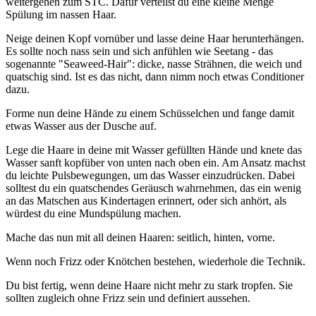
weitergehen zum STC. Dafür verteilst du eine kleine Menge
Spülung im nassen Haar.
Neige deinen Kopf vornüber und lasse deine Haar herunterhängen.
Es sollte noch nass sein und sich anfühlen wie Seetang - das
sogenannte "Seaweed-Hair": dicke, nasse Strähnen, die weich und
quatschig sind. Ist es das nicht, dann nimm noch etwas Conditioner
dazu.
Forme nun deine Hände zu einem Schüsselchen und fange damit
etwas Wasser aus der Dusche auf.
Lege die Haare in deine mit Wasser gefüllten Hände und knete das
Wasser sanft kopfüber von unten nach oben ein. Am Ansatz machst
du leichte Pulsbewegungen, um das Wasser einzudrücken. Dabei
solltest du ein quatschendes Geräusch wahrnehmen, das ein wenig
an das Matschen aus Kindertagen erinnert, oder sich anhört, als
würdest du eine Mundspülung machen.
Mache das nun mit all deinen Haaren: seitlich, hinten, vorne.
Wenn noch Frizz oder Knötchen bestehen, wiederhole die Technik.
Du bist fertig, wenn deine Haare nicht mehr zu stark tropfen. Sie
sollten zugleich ohne Frizz sein und definiert aussehen.