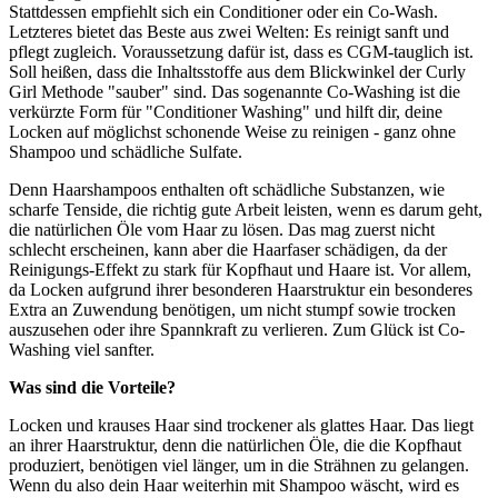
Stattdessen empfiehlt sich ein Conditioner oder ein Co-Wash.
Letzteres bietet das Beste aus zwei Welten: Es reinigt sanft und
pflegt zugleich. Voraussetzung dafür ist, dass es CGM-tauglich ist.
Soll heißen, dass die Inhaltsstoffe aus dem Blickwinkel der Curly
Girl Methode "sauber" sind. Das sogenannte Co-Washing ist die
verkürzte Form für "Conditioner Washing" und hilft dir, deine
Locken auf möglichst schonende Weise zu reinigen - ganz ohne
Shampoo und schädliche Sulfate.
Denn Haarshampoos enthalten oft schädliche Substanzen, wie
scharfe Tenside, die richtig gute Arbeit leisten, wenn es darum geht,
die natürlichen Öle vom Haar zu lösen. Das mag zuerst nicht
schlecht erscheinen, kann aber die Haarfaser schädigen, da der
Reinigungs-Effekt zu stark für Kopfhaut und Haare ist. Vor allem,
da Locken aufgrund ihrer besonderen Haarstruktur ein besonderes
Extra an Zuwendung benötigen, um nicht stumpf sowie trocken
auszusehen oder ihre Spannkraft zu verlieren. Zum Glück ist Co-
Washing viel sanfter.
Was sind die Vorteile?
Locken und krauses Haar sind trockener als glattes Haar. Das liegt
an ihrer Haarstruktur, denn die natürlichen Öle, die die Kopfhaut
produziert, benötigen viel länger, um in die Strähnen zu gelangen.
Wenn du also dein Haar weiterhin mit Shampoo wäscht, wird es