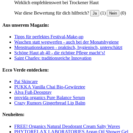
Wirklich empfehlenswert bei Trockener Haut
War diese Bewertung für dich hilfreich?
(1)
(0)
Ja
Nein
Aus unserem Magazin:
Tipps für perfektes Festival-Make-up
Waschen statt wegwerfen - auch bei der Monatshygiene
Menstruationskappen - praktisch, hygienisch, unterschätzt
Schöne Haut ab 40 - die richtige Pflege macht‘s!
Saint Charles: traditionsreiche Innovation
Ecco Verde entdecken:
Pai Skincare
PUKKA Vanilla Chai Bio-Gewürztee
Alva Fuß-Deospray
provida organics Pure Balance Serum
Crazy Rumors Gingerbread Lip Balm
Neuheiten:
FREE! Organics Natural Deodorant Cream Salty Waves
PHYTORELAX LABORATORIES Argan Oil Shower Gel