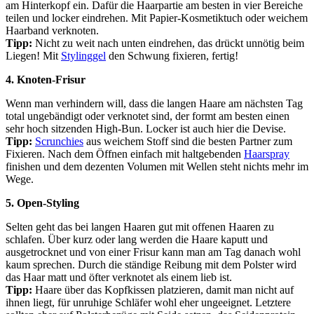
am Hinterkopf ein. Dafür die Haarpartie am besten in vier Bereiche
teilen und locker eindrehen. Mit Papier-Kosmetiktuch oder weichem
Haarband verknoten.
Tipp:
Nicht zu weit nach unten eindrehen, das drückt unnötig beim
Liegen! Mit
Stylinggel
den Schwung fixieren, fertig!
4. Knoten-Frisur
Wenn man verhindern will, dass die langen Haare am nächsten Tag
total ungebändigt oder verknotet sind, der formt am besten einen
sehr hoch sitzenden High-Bun. Locker ist auch hier die Devise.
Tipp:
Scrunchies
aus weichem Stoff sind die besten Partner zum
Fixieren. Nach dem Öffnen einfach mit haltgebenden
Haarspray
finishen und dem dezenten Volumen mit Wellen steht nichts mehr im
Wege.
5. Open-Styling
Selten geht das bei langen Haaren gut mit offenen Haaren zu
schlafen. Über kurz oder lang werden die Haare kaputt und
ausgetrocknet und von einer Frisur kann man am Tag danach wohl
kaum sprechen. Durch die ständige Reibung mit dem Polster wird
das Haar matt und öfter verknotet als einem lieb ist.
Tipp:
Haare über das Kopfkissen platzieren, damit man nicht auf
ihnen liegt, für unruhige Schläfer wohl eher ungeeignet. Letztere