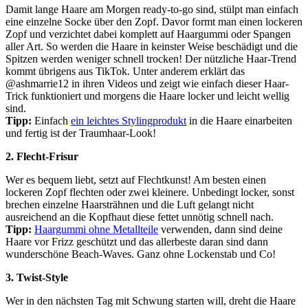
Damit lange Haare am Morgen ready-to-go sind, stülpt man einfach
eine einzelne Socke über den Zopf. Davor formt man einen lockeren
Zopf und verzichtet dabei komplett auf Haargummi oder Spangen
aller Art. So werden die Haare in keinster Weise beschädigt und die
Spitzen werden weniger schnell trocken! Der nützliche Haar-Trend
kommt übrigens aus TikTok. Unter anderem erklärt das
@ashmarrie12 in ihren Videos und zeigt wie einfach dieser Haar-
Trick funktioniert und morgens die Haare locker und leicht wellig
sind.
Tipp:
Einfach
ein leichtes Stylingprodukt
in die Haare einarbeiten
und fertig ist der Traumhaar-Look!
2. Flecht-Frisur
Wer es bequem liebt, setzt auf Flechtkunst! Am besten einen
lockeren Zopf flechten oder zwei kleinere. Unbedingt locker, sonst
brechen einzelne Haarsträhnen und die Luft gelangt nicht
ausreichend an die Kopfhaut diese fettet unnötig schnell nach.
Tipp:
Haargummi ohne Metallteile
verwenden, dann sind deine
Haare vor Frizz geschützt und das allerbeste daran sind dann
wunderschöne Beach-Waves. Ganz ohne Lockenstab und Co!
3. Twist-Style
Wer in den nächsten Tag mit Schwung starten will, dreht die Haare