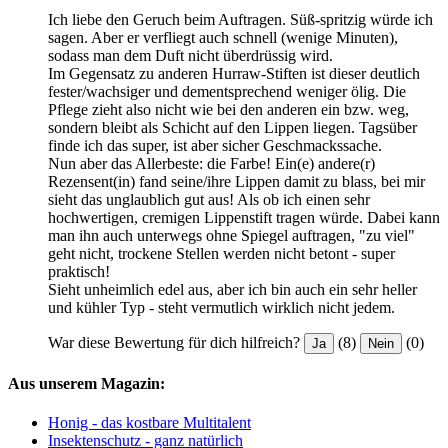
Ich liebe den Geruch beim Auftragen. Süß-spritzig würde ich
sagen. Aber er verfliegt auch schnell (wenige Minuten),
sodass man dem Duft nicht überdrüssig wird.
Im Gegensatz zu anderen Hurraw-Stiften ist dieser deutlich
fester/wachsiger und dementsprechend weniger ölig. Die
Pflege zieht also nicht wie bei den anderen ein bzw. weg,
sondern bleibt als Schicht auf den Lippen liegen. Tagsüber
finde ich das super, ist aber sicher Geschmackssache.
Nun aber das Allerbeste: die Farbe! Ein(e) andere(r)
Rezensent(in) fand seine/ihre Lippen damit zu blass, bei mir
sieht das unglaublich gut aus! Als ob ich einen sehr
hochwertigen, cremigen Lippenstift tragen würde. Dabei kann
man ihn auch unterwegs ohne Spiegel auftragen, "zu viel"
geht nicht, trockene Stellen werden nicht betont - super
praktisch!
Sieht unheimlich edel aus, aber ich bin auch ein sehr heller
und kühler Typ - steht vermutlich wirklich nicht jedem.
War diese Bewertung für dich hilfreich?
(8)
(0)
Ja
Nein
Aus unserem Magazin:
Honig - das kostbare Multitalent
Insektenschutz - ganz natürlich