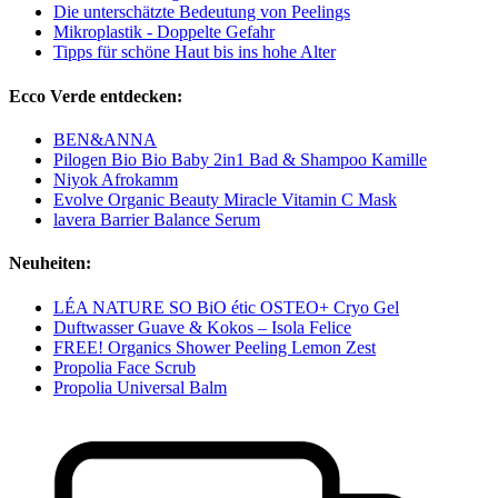
Die unterschätzte Bedeutung von Peelings
Mikroplastik - Doppelte Gefahr
Tipps für schöne Haut bis ins hohe Alter
Ecco Verde entdecken:
BEN&ANNA
Pilogen Bio Bio Baby 2in1 Bad & Shampoo Kamille
Niyok Afrokamm
Evolve Organic Beauty Miracle Vitamin C Mask
lavera Barrier Balance Serum
Neuheiten:
LÉA NATURE SO BiO étic OSTEO+ Cryo Gel
Duftwasser Guave & Kokos – Isola Felice
FREE! Organics Shower Peeling Lemon Zest
Propolia Face Scrub
Propolia Universal Balm