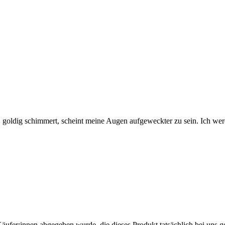
g, goldig schimmert, scheint meine Augen aufgeweckter zu sein. Ich we
Käufer:innen abgegeben wurde, die dieses Produkt tatsächlich bei uns g