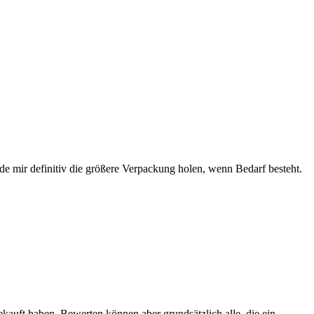
rde mir definitiv die größere Verpackung holen, wenn Bedarf besteht.
ekauft haben. Bewerten können aber grundsätzlich alle, die ein