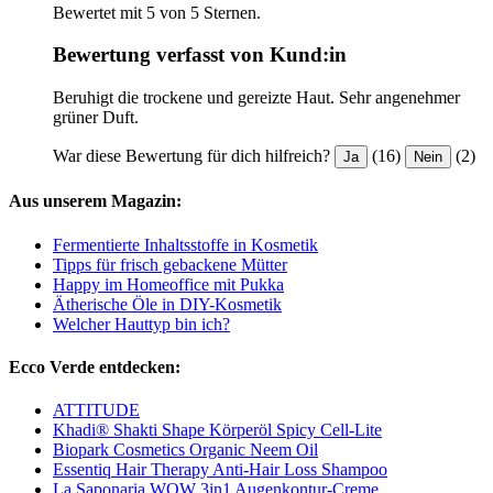
Bewertet mit 5 von 5 Sternen.
Bewertung verfasst von Kund:in
Beruhigt die trockene und gereizte Haut. Sehr angenehmer
grüner Duft.
War diese Bewertung für dich hilfreich?
(16)
(2)
Ja
Nein
Aus unserem Magazin:
Fermentierte Inhaltsstoffe in Kosmetik
Tipps für frisch gebackene Mütter
Happy im Homeoffice mit Pukka
Ätherische Öle in DIY-Kosmetik
Welcher Hauttyp bin ich?
Ecco Verde entdecken:
ATTITUDE
Khadi® Shakti Shape Körperöl Spicy Cell-Lite
Biopark Cosmetics Organic Neem Oil
Essentiq Hair Therapy Anti-Hair Loss Shampoo
La Saponaria WOW 3in1 Augenkontur-Creme