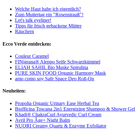
Welche Haut habe ich eigentlich?
Zum Muttertag ein "Rosenstrauß"!
Let's talk eyeliner!
Tipps für frisch gebackene Mütter
Räuchern
Ecco Verde entdecken:
Couleur Caramel
FINigrana® Aleppo Seife Schwarzkümmel
ELIAH SAHIL Bio Maske Spirulina
PURE SKIN FOOD Organic Harmony Mask
amo como soy Safe Space Deo Roll-On
Neuheiten:
Propolia Organic Urinary Ease Herbal Tea
Biofficina Toscana 2in1 Energizing Shampoo & Shower Gel
Khadi® ChakraCurl Ayurvedic Curl Cream
Avril Pro Âge+ Night Balm
NUORI Creamy Quartz & Enzyme Exfoliator