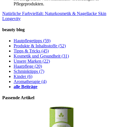
Pflegeprodukten.
Natürliche Farbvielfalt: Naturkosmetik & Nagellacke
Skin
Longevity
beauty blog
Hautpflegetipps
(59)
Produkte & Inhaltsstoffe
(52)
Tipps & Tricks
(45)
Kosmetik und Gesundheit
(31)
Unsere Marken
(22)
Haarpflege
(20)
Schminktipps
(7)
Kinder
(6)
Aromatherapie
(4)
alle Beiträge
Passende Artikel