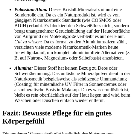
Potassium Alum:
Dieses Kristall-Mineralsalz nimmt eine
Sonderrolle ein. Da es ein Naturprodukt ist, wird es von
gängigen Naturkosmetik-Standards (wie COSMOS oder
BDIH) erlaubt. Es blockiert den Schweißfluss nicht, sondern
beugt unangenehmer Geruchsbildung auf der Hautoberfläche
vor. Aufgrund der Molekülgröße verbleibt es auf der Haut.
Gut zu wissen:
Da es formal zu den Aluminiumsalzen zählt,
verzichten viele moderne Naturkosmetik-Marken heute
freiwillig darauf, um komplett aluminiumfreie Alternativen (z.
B. auf Natron-, Magnesium- oder Salbeibasis) anzubieten.
Alumina:
Dieser Stoff hat keinen Bezug zu Deos oder
Schweißhemmung. Das unlösliche Mineralpulver dient in der
Naturkosmetik beispielsweise als schützende Ummantelung
(Coating) für mineralische UV-Filter in Sonnencremes oder
als mineralische Basis in Make-up. Da es wasserunlöslich ist,
bleibt es rein oberflächlich auf der Haut liegen und wird beim
Waschen oder Duschen einfach wieder entfernt.
Fazit: Bewusste Pflege für ein gutes
Körpergefühl
Die moderne Wissenschaft gibt bezüglich der Nutzung von