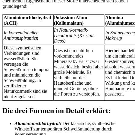
chemischen Eigenschaften dieser Stoffe unterscheiden sich jedoch
grundlegend:
Aluminiumchlorhydrat
Potassium Alum
Alumina
(ACH)
(Kaliumalaun)
(Aluminiumox
In Naturkosmetik-
In konventionellen
In Sonnencrem
Deodorants (Kristall-
Antitranspirantien
Make-up
Deos)
Diese synthetischen
Dies ist ein natürlich
Hierbei handelt
Verbindungen sind
vorkommendes
um ein minerali
wasserlöslich. Sie
Mineralsalz. Es ist zwar
Gesteinspulver,
verengen die
wasserlöslich, besitzt aber
absolut wasseru
Schweißdrüsen temporär
große Moleküle. Es
und chemisch tr
und minimieren die
verbleibt auf der
Es hat keine D
Schweißbildung. In
Hautoberfläche und
Wirkung und ka
zertifizierter
mindert Gerüche, ohne
Hautbarriere ni
Naturkosmetik sind sie
die Poren zu verstopfen.
passieren.
nicht zugelassen.
Die drei Formen im Detail erklärt:
Aluminiumchlorhydrat:
Der klassische, synthetische
Wirkstoff zur temporären Schweißminderung durch
Porenverengung.