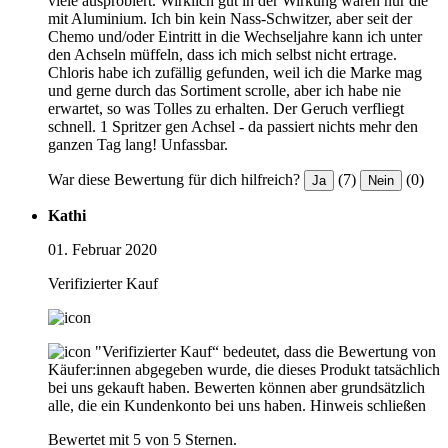
viele ausprobiert. Wirklich gut in der Wirkung waren nur die
mit Aluminium. Ich bin kein Nass-Schwitzer, aber seit der
Chemo und/oder Eintritt in die Wechseljahre kann ich unter
den Achseln müffeln, dass ich mich selbst nicht ertrage.
Chloris habe ich zufällig gefunden, weil ich die Marke mag
und gerne durch das Sortiment scrolle, aber ich habe nie
erwartet, so was Tolles zu erhalten. Der Geruch verfliegt
schnell. 1 Spritzer gen Achsel - da passiert nichts mehr den
ganzen Tag lang! Unfassbar.
War diese Bewertung für dich hilfreich?
(7)
(0)
Ja
Nein
Kathi
01. Februar 2020
Verifizierter Kauf
"Verifizierter Kauf“ bedeutet, dass die Bewertung von
Käufer:innen abgegeben wurde, die dieses Produkt tatsächlich
bei uns gekauft haben. Bewerten können aber grundsätzlich
alle, die ein Kundenkonto bei uns haben.
Hinweis schließen
Bewertet mit 5 von 5 Sternen.