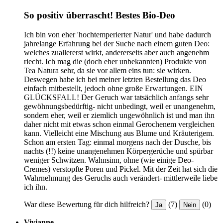
So positiv überrascht! Bestes Bio-Deo
Ich bin von eher 'hochtemperierter Natur' und habe dadurch
jahrelange Erfahrung bei der Suche nach einem guten Deo:
welches zuallererst wirkt, andererseits aber auch angenehm
riecht. Ich mag die (doch eher unbekannten) Produkte von
Tea Natura sehr, da sie vor allem eins tun: sie wirken.
Deswegen habe ich bei meiner letzten Bestellung das Deo
einfach mitbestellt, jedoch ohne große Erwartungen. EIN
GLÜCKSFALL! Der Geruch war tatsächlich anfangs sehr
gewöhnungsbedürftig- nicht unbedingt, weil er unangenehm,
sondern eher, weil er ziemlich ungewöhnlich ist und man ihn
daher nicht mit etwas schon einmal Gerochenem vergleichen
kann. Vielleicht eine Mischung aus Blume und Kräuterigem.
Schon am ersten Tag: einmal morgens nach der Dusche, bis
nachts (!!) keine unangenehmen Körpergerüche und spürbar
weniger Schwitzen. Wahnsinn, ohne (wie einige Deo-
Cremes) verstopfte Poren und Pickel. Mit der Zeit hat sich die
Wahrnehmung des Geruchs auch verändert- mittlerweile liebe
ich ihn.
War diese Bewertung für dich hilfreich?
(7)
(0)
Ja
Nein
Vivianne