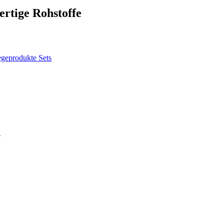
ertige Rohstoffe
egeprodukte
Sets
n