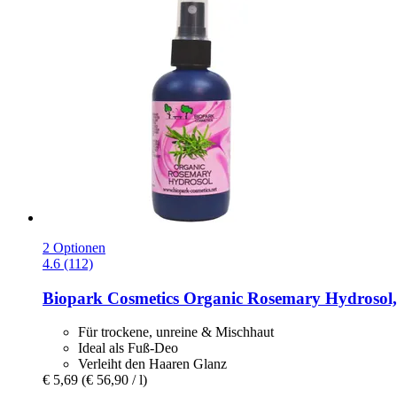
2 Optionen
4.6 (112)
Biopark Cosmetics
Organic Rosemary Hydrosol,
Für trockene, unreine & Mischhaut
Ideal als Fuß-Deo
Verleiht den Haaren Glanz
€ 5,69
(€ 56,90 / l)