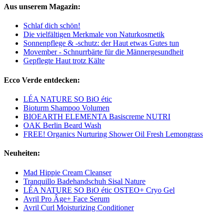
Aus unserem Magazin:
Schlaf dich schön!
Die vielfältigen Merkmale von Naturkosmetik
Sonnenpflege & -schutz: der Haut etwas Gutes tun
Movember - Schnurrbärte für die Männergesundheit
Gepflegte Haut trotz Kälte
Ecco Verde entdecken:
LÉA NATURE SO BiO étic
Bioturm Shampoo Volumen
BIOEARTH ELEMENTA Basiscreme NUTRI
OAK Berlin Beard Wash
FREE! Organics Nurturing Shower Oil Fresh Lemongrass
Neuheiten:
Mad Hippie Cream Cleanser
Tranquillo Badehandschuh Sisal Nature
LÉA NATURE SO BiO étic OSTEO+ Cryo Gel
Avril Pro Âge+ Face Serum
Avril Curl Moisturizing Conditioner