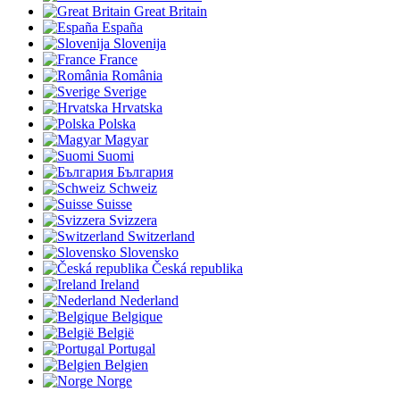
Great Britain
España
Slovenija
France
România
Sverige
Hrvatska
Polska
Magyar
Suomi
България
Schweiz
Suisse
Svizzera
Switzerland
Slovensko
Česká republika
Ireland
Nederland
Belgique
België
Portugal
Belgien
Norge