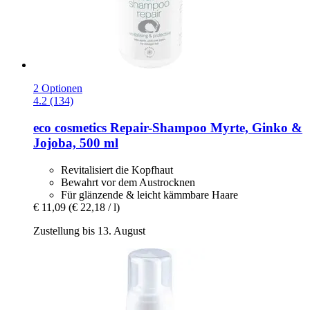
2 Optionen
4.2 (134)
eco cosmetics
Repair-​Shampoo Myrte, Ginko &
Jojoba, 500 ml
Revitalisiert die Kopfhaut
Bewahrt vor dem Austrocknen
Für glänzende & leicht kämmbare Haare
€ 11,09
(€ 22,18 / l)
Zustellung bis 13. August