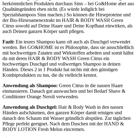
herkömmlichen Produkten durchaus Sinn – bei Go&Home aber aus
Qualitätsgründen eben nicht. (Es würde lediglich bei
Spezialshampoos Sinn machen.) So können die Hirseproteine und
der Bio-Hirsesamenextrakt im HAIR & BODY WASH Green
Citrus sowohl auf Deine Haare und Deine Kopfhaut einwirken, als
auch Deinen ganzen Körper sanft pflegen.
Fazit:
Ein teures Shampoo kann oft auch als Duschgel verwendet
werden. Bei GO&HOME ist es Philosophie, dass sie ausschließlich
mit hochwertigen Zutaten und Wirkstoffen arbeiten und somit hältst
du mit deren HAIR & BODY WASH Green Citrus ein
hochwertiges Duschgel und vollwertiges Shampoo in deinen
Händen. Dieses 2 in 1 Produkt hat nichts mit den günstigen
Kombiprodukten zu tun, die du vielleicht kennst.
Anwendung als Shampoo:
Green Citrus in die nassen Haare
einmassieren. Danach gut auswaschen und bei Bedarf Shave &
Conditioner Orange Neroli verwenden.
Anwendung als Duschgel:
Hair & Body Wash in den nassen
Händen aufschäumen, den ganzen Körper damit reinigen und
danach den Schaum mit Wasser gründlich abspülen. Zur täglichen
Pflege perfekt geeignet. Nach dem Duschen mit der HAND &
BODY LOTION Fresh Melon eincremen.