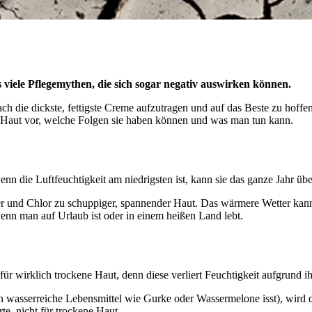
 viele Pflegemythen, die sich sogar negativ auswirken können.
fach die dickste, fettigste Creme aufzutragen und auf das Beste zu hoff
ne Haut vor, welche Folgen sie haben können und was man tun kann.
nn die Luftfeuchtigkeit am niedrigsten ist, kann sie das ganze Jahr übe
 und Chlor zu schuppiger, spannender Haut. Das wärmere Wetter kann 
wenn man auf Urlaub ist oder in einem heißen Land lebt.
l für wirklich trockene Haut, denn diese verliert Feuchtigkeit aufgrund i
ch wasserreiche Lebensmittel wie Gurke oder Wassermelone isst), wird d
te, nicht für trockene Haut.