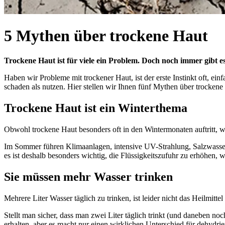
5 Mythen über trockene Haut
Trockene Haut ist für viele ein Problem. Doch noch immer gibt es
Haben wir Probleme mit trockener Haut, ist der erste Instinkt oft, ein
schaden als nutzen. Hier stellen wir Ihnen fünf Mythen über trocke
Trockene Haut ist ein Winterthema
Obwohl trockene Haut besonders oft in den Wintermonaten auftritt, we
Im Sommer führen Klimaanlagen, intensive UV-Strahlung, Salzwasser
es ist deshalb besonders wichtig, die Flüssigkeitszufuhr zu erhöhen, 
Sie müssen mehr Wasser trinken
Mehrere Liter Wasser täglich zu trinken, ist leider nicht das Heilmitte
Stellt man sicher, dass man zwei Liter täglich trinkt (und daneben no
erhalten, aber es macht nur einen wirklichen Unterschied für dehydrier