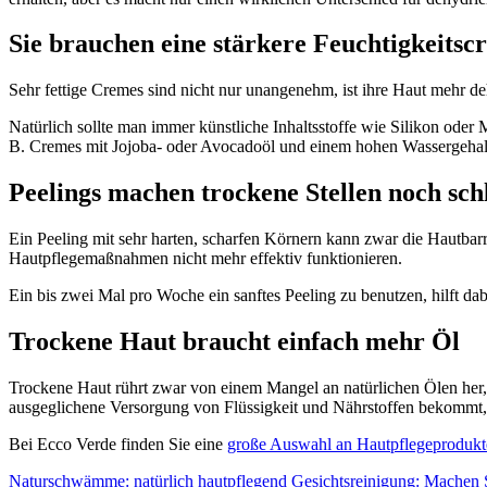
Sie brauchen eine stärkere Feuchtigkeitsc
Sehr fettige Cremes sind nicht nur unangenehm, ist ihre Haut mehr d
Natürlich sollte man immer künstliche Inhaltsstoffe wie Silikon oder M
B. Cremes mit Jojoba- oder Avocadoöl und einem hohen Wassergehalt, u
Peelings machen trockene Stellen noch sc
Ein Peeling mit sehr harten, scharfen Körnern kann zwar die Hautbar
Hautpflegemaßnahmen nicht mehr effektiv funktionieren.
Ein bis zwei Mal pro Woche ein sanftes Peeling zu benutzen, hilft da
Trockene Haut braucht einfach mehr Öl
Trockene Haut rührt zwar von einem Mangel an natürlichen Ölen her, s
ausgeglichene Versorgung von Flüssigkeit und Nährstoffen bekommt, 
Bei Ecco Verde finden Sie eine
große Auswahl an Hautpflegeprodukt
Naturschwämme: natürlich hautpflegend
Gesichtsreinigung: Machen S