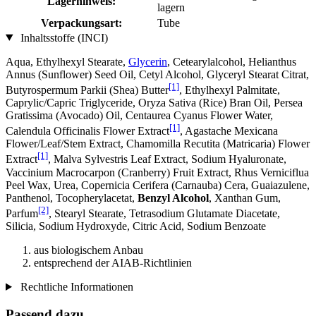
Lagerhinweis:
lagern
Verpackungsart:
Tube
Inhaltsstoffe (INCI)
Aqua, Ethylhexyl Stearate,
Glycerin
, Cetearylalcohol, Helianthus
Annus (Sunflower) Seed Oil, Cetyl Alcohol, Glyceryl Stearat Citrat,
[1]
Butyrospermum Parkii (Shea) Butter
, Ethylhexyl Palmitate,
Caprylic/Capric Triglyceride, Oryza Sativa (Rice) Bran Oil, Persea
Gratissima (Avocado) Oil, Centaurea Cyanus Flower Water,
[1]
Calendula Officinalis Flower Extract
, Agastache Mexicana
Flower/Leaf/Stem Extract, Chamomilla Recutita (Matricaria) Flower
[1]
Extract
, Malva Sylvestris Leaf Extract, Sodium Hyaluronate,
Vaccinium Macrocarpon (Cranberry) Fruit Extract, Rhus Verniciflua
Peel Wax, Urea, Copernicia Cerifera (Carnauba) Cera, Guaiazulene,
Panthenol, Tocopherylacetat,
Benzyl Alcohol
, Xanthan Gum,
[2]
Parfum
, Stearyl Stearate, Tetrasodium Glutamate Diacetate,
Silicia, Sodium Hydroxyde, Citric Acid, Sodium Benzoate
aus biologischem Anbau
entsprechend der AIAB-Richtlinien
Rechtliche Informationen
Passend dazu