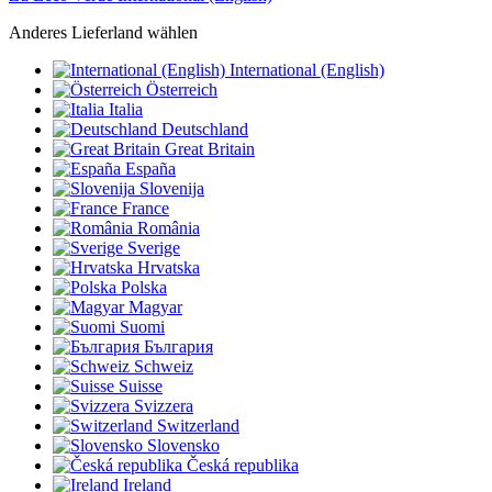
Anderes Lieferland wählen
International (English)
Österreich
Italia
Deutschland
Great Britain
España
Slovenija
France
România
Sverige
Hrvatska
Polska
Magyar
Suomi
България
Schweiz
Suisse
Svizzera
Switzerland
Slovensko
Česká republika
Ireland