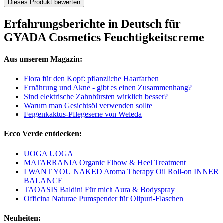
Dieses Produkt bewerten
Erfahrungsberichte in Deutsch für
GYADA Cosmetics Feuchtigkeitscreme
Aus unserem Magazin:
Flora für den Kopf: pflanzliche Haarfarben
Ernährung und Akne - gibt es einen Zusammenhang?
Sind elektrische Zahnbürsten wirklich besser?
Warum man Gesichtsöl verwenden sollte
Feigenkaktus-Pflegeserie von Weleda
Ecco Verde entdecken:
UOGA UOGA
MATARRANIA Organic Elbow & Heel Treatment
I WANT YOU NAKED Aroma Therapy Oil Roll-on INNER
BALANCE
TAOASIS Baldini Für mich Aura & Bodyspray
Officina Naturae Pumspender für Olipuri-Flaschen
Neuheiten: