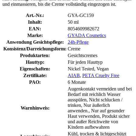
und einmassieren, bis die Creme vollständig eingezogen ist.
Art.-Nr.:
GYA-GC159
Inhalt:
50 ml
EAN:
8054609982672
Marke:
GYADA Cosmetics
Anwendung Gesichtspflege:
24h-Pflege
Konsistenz/Darreichungsform:
Creme
Produktarten:
Gesichtscremes
Hauttyp:
Für jeden Hauttyp
Eigenschaften:
Nickel Tested, Vegan
Zertifikate:
AIAB
,
PETA Cruelty Free
PAO:
6 Monate
Augenkontakt vermeiden und bei
Bedarf mit reichlich Wasser
ausspülen, Nicht schlucken /
trinken, Nur äußerlich
Warnhinweis:
anwenden., Nur auf gesunder
Haut verwenden, Produkt sicher
und außer Reichweite von
Kindern aufbewahren
Kühl, trocken & lichtgeschützt