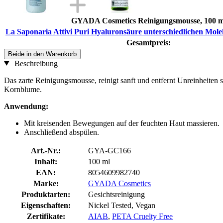
GYADA Cosmetics Reinigungsmousse, 100 m
La Saponaria Attivi Puri Hyaluronsäure unterschiedlichen Mole
Gesamtpreis:
Beide in den Warenkorb
Beschreibung
Das zarte Reinigungsmousse, reinigt sanft und entfernt Unreinheiten 
Kornblume.
Anwendung:
Mit kreisenden Bewegungen auf der feuchten Haut massieren.
Anschließend abspülen.
Art.-Nr.:
GYA-GC166
Inhalt:
100 ml
EAN:
8054609982740
Marke:
GYADA Cosmetics
Produktarten:
Gesichtsreinigung
Eigenschaften:
Nickel Tested, Vegan
Zertifikate:
AIAB
,
PETA Cruelty Free