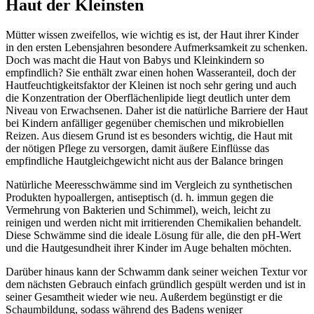
Haut der Kleinsten
Mütter wissen zweifellos, wie wichtig es ist, der Haut ihrer Kinder
in den ersten Lebensjahren besondere Aufmerksamkeit zu schenken.
Doch was macht die Haut von Babys und Kleinkindern so
empfindlich? Sie enthält zwar einen hohen Wasseranteil, doch der
Hautfeuchtigkeitsfaktor der Kleinen ist noch sehr gering und auch
die Konzentration der Oberflächenlipide liegt deutlich unter dem
Niveau von Erwachsenen. Daher ist die natürliche Barriere der Haut
bei Kindern anfälliger gegenüber chemischen und mikrobiellen
Reizen. Aus diesem Grund ist es besonders wichtig, die Haut mit
der nötigen Pflege zu versorgen, damit äußere Einflüsse das
empfindliche Hautgleichgewicht nicht aus der Balance bringen
Natürliche Meeresschwämme sind im Vergleich zu synthetischen
Produkten hypoallergen, antiseptisch (d. h. immun gegen die
Vermehrung von Bakterien und Schimmel), weich, leicht zu
reinigen und werden nicht mit irritierenden Chemikalien behandelt.
Diese Schwämme sind die ideale Lösung für alle, die den pH-Wert
und die Hautgesundheit ihrer Kinder im Auge behalten möchten.
Darüber hinaus kann der Schwamm dank seiner weichen Textur vor
dem nächsten Gebrauch einfach gründlich gespült werden und ist in
seiner Gesamtheit wieder wie neu. Außerdem begünstigt er die
Schaumbildung, sodass während des Badens weniger