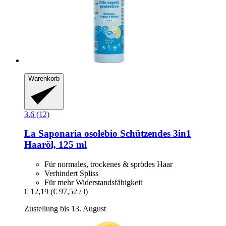
Warenkorb
3.6 (12)
La Saponaria
osolebio Schützendes 3in1
Haaröl, 125 ml
Für normales, trockenes & sprödes Haar
Verhindert Spliss
Für mehr Widerstandsfähigkeit
€ 12,19
(€ 97,52 / l)
Zustellung bis 13. August