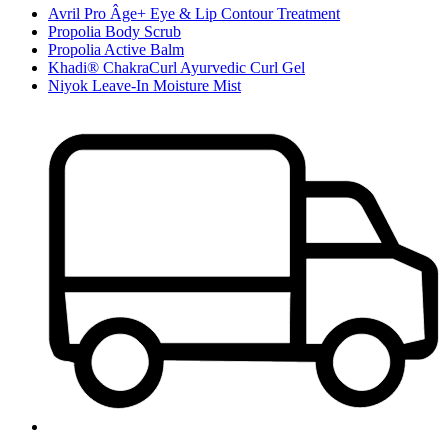
Avril Pro Âge+ Eye & Lip Contour Treatment
Propolia Body Scrub
Propolia Active Balm
Khadi® ChakraCurl Ayurvedic Curl Gel
Niyok Leave-In Moisture Mist