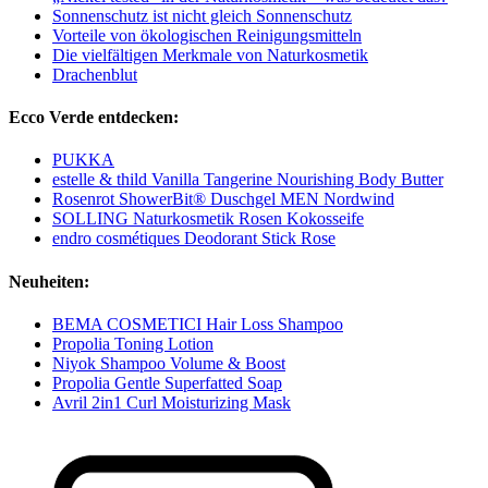
Sonnenschutz ist nicht gleich Sonnenschutz
Vorteile von ökologischen Reinigungsmitteln
Die vielfältigen Merkmale von Naturkosmetik
Drachenblut
Ecco Verde entdecken:
PUKKA
estelle & thild Vanilla Tangerine Nourishing Body Butter
Rosenrot ShowerBit® Duschgel MEN Nordwind
SOLLING Naturkosmetik Rosen Kokosseife
endro cosmétiques Deodorant Stick Rose
Neuheiten:
BEMA COSMETICI Hair Loss Shampoo
Propolia Toning Lotion
Niyok Shampoo Volume & Boost
Propolia Gentle Superfatted Soap
Avril 2in1 Curl Moisturizing Mask