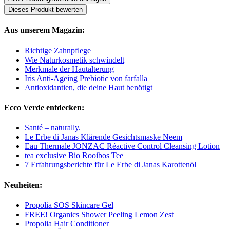
Dieses Produkt bewerten
Aus unserem Magazin:
Richtige Zahnpflege
Wie Naturkosmetik schwindelt
Merkmale der Hautalterung
Iris Anti-Ageing Prebiotic von farfalla
Antioxidantien, die deine Haut benötigt
Ecco Verde entdecken:
Santé – naturally.
Le Erbe di Janas Klärende Gesichtsmaske Neem
Eau Thermale JONZAC Réactive Control Cleansing Lotion
tea exclusive Bio Rooibos Tee
7 Erfahrungsberichte für Le Erbe di Janas Karottenöl
Neuheiten:
Propolia SOS Skincare Gel
FREE! Organics Shower Peeling Lemon Zest
Propolia Hair Conditioner