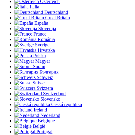
Österreich
Italia
Deutschland
Great Britain
España
Slovenija
France
România
Sverige
Hrvatska
Polska
Magyar
Suomi
България
Schweiz
Suisse
Svizzera
Switzerland
Slovensko
Česká republika
Ireland
Nederland
Belgique
België
Portugal