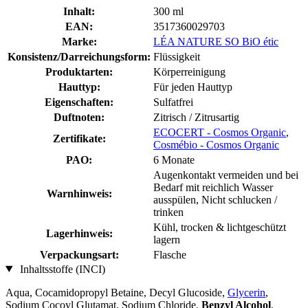
Inhalt:
300 ml
EAN:
3517360029703
Marke:
LÉA NATURE SO BiO étic
Konsistenz/Darreichungsform:
Flüssigkeit
Produktarten:
Körperreinigung
Hauttyp:
Für jeden Hauttyp
Eigenschaften:
Sulfatfrei
Duftnoten:
Zitrisch / Zitrusartig
ECOCERT - Cosmos Organic
,
Zertifikate:
Cosmébio - Cosmos Organic
PAO:
6 Monate
Augenkontakt vermeiden und bei
Bedarf mit reichlich Wasser
Warnhinweis:
ausspülen, Nicht schlucken /
trinken
Kühl, trocken & lichtgeschützt
Lagerhinweis:
lagern
Verpackungsart:
Flasche
Inhaltsstoffe (INCI)
Aqua, Cocamidopropyl Betaine, Decyl Glucoside,
Glycerin
,
Sodium Cocoyl Glutamat, Sodium Chloride,
Benzyl Alcohol
,