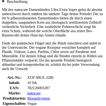
Beschreibung
Mit den natracare Damenbinden Ultra Extra Super gehst du absolut
unbeschwert durch mittlere bis stärkere Tage deiner Periode! Die zu
94 % pflanzenbasierten Damenbinden bieten dir durch einen
doppelten, saugstarken Kern aus ökologisch zertifiziertem Zellstoff
verlässliche Sicherheit. Eine zusätzliche Polsterschicht sorgt für
extra Schutz, während die weiche Oberfläche aus reiner Bio-
Baumwolle deiner Haut das Atmen erlaubt.
Dank der praktischen Flügel sitzt die Binde rutschfest und stabil in
der Unterwäsche. Die vegane Rezeptur verzichtet komplett auf
Plastik, Viskose, Latex, Parfüm, Chlor sowie auf Parabene und
Mineralöle. Für deinen Alltag sind die Binden einzeln in Hüllen aus
Pflanzenstärke verpackt. Da das gesamte Produkt biologisch
abbaubar und kompostierbar ist, schützt du bei jeder Verwendung
auch die Umwelt.
Art.-Nr.:
XOF-MUE-3280
Inhalt:
10 Stk
EAN:
782126003287
Marke:
natracare
Produktarten:
Monatshygiene
Eigenschaften:
Vegan