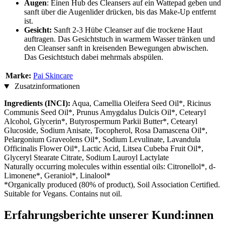
Augen
: Einen Hub des Cleansers auf ein Wattepad geben und
sanft über die Augenlider drücken, bis das Make-Up entfernt
ist.
Gesicht:
Sanft 2-3 Hübe Cleanser auf die trockene Haut
auftragen. Das Gesichtstuch in warmem Wasser tränken und
den Cleanser sanft in kreisenden Bewegungen abwischen.
Das Gesichtstuch dabei mehrmals abspülen.
Marke:
Pai Skincare
Zusatzinformationen
Ingredients (INCI):
Aqua, Camellia Oleifera Seed Oil*, Ricinus
Communis Seed Oil*, Prunus Amygdalus Dulcis Oil*, Cetearyl
Alcohol, Glycerin*, Butyrospermum Parkii Butter*, Cetearyl
Glucoside, Sodium Anisate, Tocopherol, Rosa Damascena Oil*,
Pelargonium Graveolens Oil*, Sodium Levulinate, Lavandula
Officinalis Flower Oil*, Lactic Acid, Litsea Cubeba Fruit Oil*,
Glyceryl Stearate Citrate, Sodium Lauroyl Lactylate
Naturally occurring molecules within essential oils: Citronellol*, d-
Limonene*, Geraniol*, Linalool*
*Organically produced (80% of product), Soil Association Certified.
Suitable for Vegans. Contains nut oil.
Erfahrungsberichte unserer Kund:innen