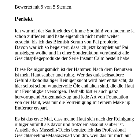
Bewertet mit 5 von 5 Sternen.
Perfekt
Ich war mit der Sanftheit des Gimme Soothin! von Indemne ja
schon zufrieden und hätte eigentlich nicht mehr weiter
gesucht, bis ich das Blemish Serum von Pai probierte.
Davon war ich so begeistert, dass ich jetzt komplett auf Pai
umsteigen wollte und in einer Sonderaktion vergünstigt alle
Gesichtspflegeprodukte der Serie Instant Calm bestellt habe.
Diese Reinigungsmilch ist der Hammer. Nach dem Benutzen
ist mein Haut sauber und ruhig. Wer das quietschsaubere
Gefühl alkoholhaltiger Reiniger sucht wird hier enttäuscht, da
hier selbst schon wundervolle Öle enthalten sind, die die Haut
mit Feuchtigkeit versorgen. Deshalb löst er auch ganz
hervorragend Augenmake-up und jede Art von Foundation
von der Haut, was mir die Vorreinigung mit einem Make-up-
Entferner erspart.
Es ist das erste Mal, dass meine Haut sich nach der Reinigung
ruhiger anfühlt als davor und trotzdem absolut sauber ist.
Anstelle des Musselin-Tuchs benutze ich das Professional
Gesichtspeeling+Massagepad von dm, weil das für mich auf