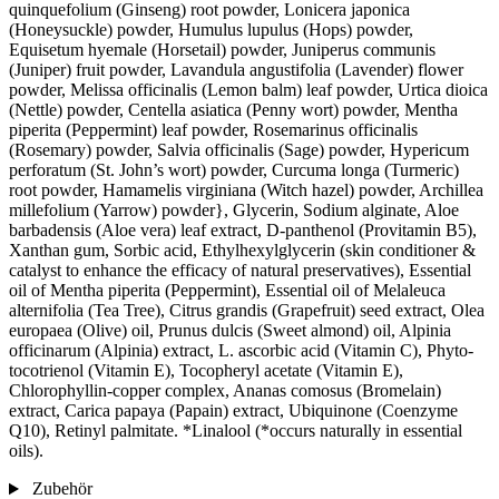
quinquefolium (Ginseng) root powder, Lonicera japonica
(Honeysuckle) powder, Humulus lupulus (Hops) powder,
Equisetum hyemale (Horsetail) powder, Juniperus communis
(Juniper) fruit powder, Lavandula angustifolia (Lavender) flower
powder, Melissa officinalis (Lemon balm) leaf powder, Urtica dioica
(Nettle) powder, Centella asiatica (Penny wort) powder, Mentha
piperita (Peppermint) leaf powder, Rosemarinus officinalis
(Rosemary) powder, Salvia officinalis (Sage) powder, Hypericum
perforatum (St. John’s wort) powder, Curcuma longa (Turmeric)
root powder, Hamamelis virginiana (Witch hazel) powder, Archillea
millefolium (Yarrow) powder}, Glycerin, Sodium alginate, Aloe
barbadensis (Aloe vera) leaf extract, D-panthenol (Provitamin B5),
Xanthan gum, Sorbic acid, Ethylhexylglycerin (skin conditioner &
catalyst to enhance the efficacy of natural preservatives), Essential
oil of Mentha piperita (Peppermint), Essential oil of Melaleuca
alternifolia (Tea Tree), Citrus grandis (Grapefruit) seed extract, Olea
europaea (Olive) oil, Prunus dulcis (Sweet almond) oil, Alpinia
officinarum (Alpinia) extract, L. ascorbic acid (Vitamin C), Phyto-
tocotrienol (Vitamin E), Tocopheryl acetate (Vitamin E),
Chlorophyllin-copper complex, Ananas comosus (Bromelain)
extract, Carica papaya (Papain) extract, Ubiquinone (Coenzyme
Q10), Retinyl palmitate. *Linalool (*occurs naturally in essential
oils).
Zubehör