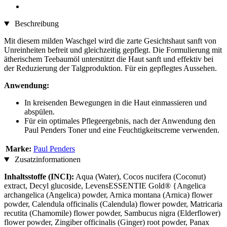
Beschreibung
Mit diesem milden Waschgel wird die zarte Gesichtshaut sanft von
Unreinheiten befreit und gleichzeitig gepflegt. Die Formulierung mit
ätherischem Teebaumöl unterstützt die Haut sanft und effektiv bei
der Reduzierung der Talgproduktion. Für ein gepflegtes Aussehen.
Anwendung:
In kreisenden Bewegungen in die Haut einmassieren und
abspülen.
Für ein optimales Pflegeergebnis, nach der Anwendung den
Paul Penders Toner und eine Feuchtigkeitscreme verwenden.
Marke:
Paul Penders
Zusatzinformationen
Inhaltsstoffe (INCI):
Aqua (Water), Cocos nucifera (Coconut)
extract, Decyl glucoside, LevensESSENTIE Gold® {Angelica
archangelica (Angelica) powder, Arnica montana (Arnica) flower
powder, Calendula officinalis (Calendula) flower powder, Matricaria
recutita (Chamomile) flower powder, Sambucus nigra (Elderflower)
flower powder, Zingiber officinalis (Ginger) root powder, Panax