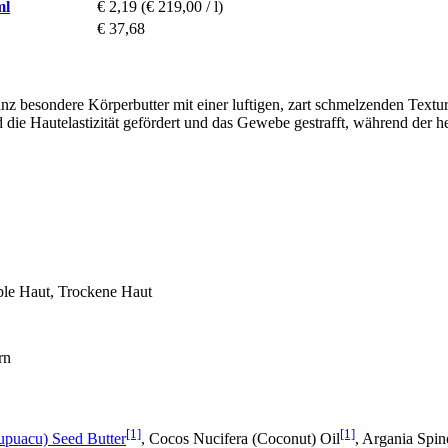
ml
€ 2,19
(€ 219,00 / l)
€ 37,68
 besondere Körperbutter mit einer luftigen, zart schmelzenden Textur.
die Hautelastizität gefördert und das Gewebe gestrafft, während der he
ble Haut, Trockene Haut
rn
[1]
[1]
puacu) Seed Butter
, Cocos Nucifera (Coconut) Oil
, Argania Spin