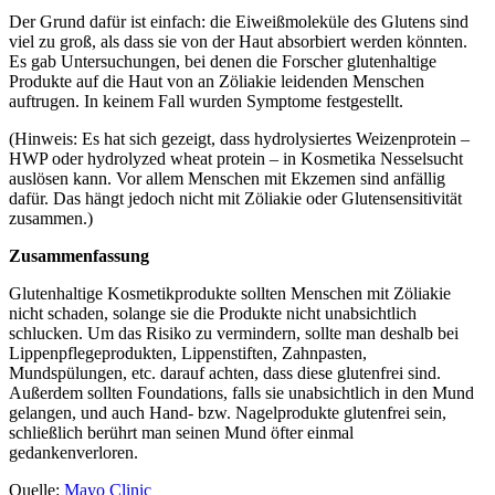
Der Grund dafür ist einfach: die Eiweißmoleküle des Glutens sind
viel zu groß, als dass sie von der Haut absorbiert werden könnten.
Es gab Untersuchungen, bei denen die Forscher glutenhaltige
Produkte auf die Haut von an Zöliakie leidenden Menschen
auftrugen. In keinem Fall wurden Symptome festgestellt.
(Hinweis: Es hat sich gezeigt, dass hydrolysiertes Weizenprotein –
HWP oder hydrolyzed wheat protein – in Kosmetika Nesselsucht
auslösen kann. Vor allem Menschen mit Ekzemen sind anfällig
dafür. Das hängt jedoch nicht mit Zöliakie oder Glutensensitivität
zusammen.)
Zusammenfassung
Glutenhaltige Kosmetikprodukte sollten Menschen mit Zöliakie
nicht schaden, solange sie die Produkte nicht unabsichtlich
schlucken. Um das Risiko zu vermindern, sollte man deshalb bei
Lippenpflegeprodukten, Lippenstiften, Zahnpasten,
Mundspülungen, etc. darauf achten, dass diese glutenfrei sind.
Außerdem sollten Foundations, falls sie unabsichtlich in den Mund
gelangen, und auch Hand- bzw. Nagelprodukte glutenfrei sein,
schließlich berührt man seinen Mund öfter einmal
gedankenverloren.
Quelle:
Mayo Clinic