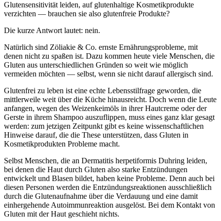
Glutensensitivität leiden, auf glutenhaltige Kosmetikprodukte
verzichten — brauchen sie also glutenfreie Produkte?
Die kurze Antwort lautet: nein.
Natürlich sind Zöliakie & Co. ernste Ernährungsprobleme, mit
denen nicht zu spaßen ist. Dazu kommen heute viele Menschen, die
Gluten aus unterschiedlichen Gründen so weit wie möglich
vermeiden möchten — selbst, wenn sie nicht darauf allergisch sind.
Glutenfrei zu leben ist eine echte Lebensstilfrage geworden, die
mittlerweile weit über die Küche hinausreicht. Doch wenn die Leute
anfangen, wegen des Weizenkeimöls in ihrer Hautcreme oder der
Gerste in ihrem Shampoo auszuflippen, muss eines ganz klar gesagt
werden: zum jetzigen Zeitpunkt gibt es keine wissenschaftlichen
Hinweise darauf, die die These unterstützen, dass Gluten in
Kosmetikprodukten Probleme macht.
Selbst Menschen, die an Dermatitis herpetiformis Duhring leiden,
bei denen die Haut durch Gluten also starke Entzündungen
entwickelt und Blasen bildet, haben keine Probleme. Denn auch bei
diesen Personen werden die Entzündungsreaktionen ausschließlich
durch die Glutenaufnahme über die Verdauung und eine damit
einhergehende Autoimmunreaktion ausgelöst. Bei dem Kontakt von
Gluten mit der Haut geschieht nichts.