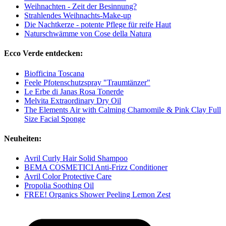
Weihnachten - Zeit der Besinnung?
Strahlendes Weihnachts-Make-up
Die Nachtkerze - potente Pflege für reife Haut
Naturschwämme von Cose della Natura
Ecco Verde entdecken:
Biofficina Toscana
Feele Pfotenschutzspray "Traumtänzer"
Le Erbe di Janas Rosa Tonerde
Melvita Extraordinary Dry Oil
The Elements Air with Calming Chamomile & Pink Clay Full
Size Facial Sponge
Neuheiten:
Avril Curly Hair Solid Shampoo
BEMA COSMETICI Anti-Frizz Conditioner
Avril Color Protective Care
Propolia Soothing Oil
FREE! Organics Shower Peeling Lemon Zest