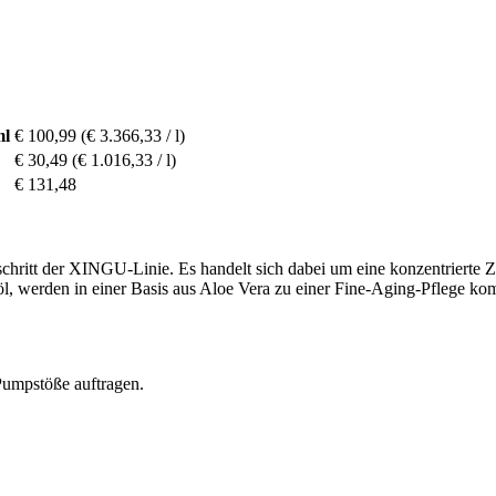
ml
€ 100,99
(€ 3.366,33 / l)
€ 30,49
(€ 1.016,33 / l)
€ 131,48
tt der XINGU-Linie. Es handelt sich dabei um eine konzentrierte Zus
l, werden in einer Basis aus Aloe Vera zu einer Fine-Aging-Pflege kom
umpstöße auftragen.