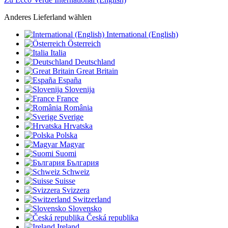
Anderes Lieferland wählen
International (English)
Österreich
Italia
Deutschland
Great Britain
España
Slovenija
France
România
Sverige
Hrvatska
Polska
Magyar
Suomi
България
Schweiz
Suisse
Svizzera
Switzerland
Slovensko
Česká republika
Ireland