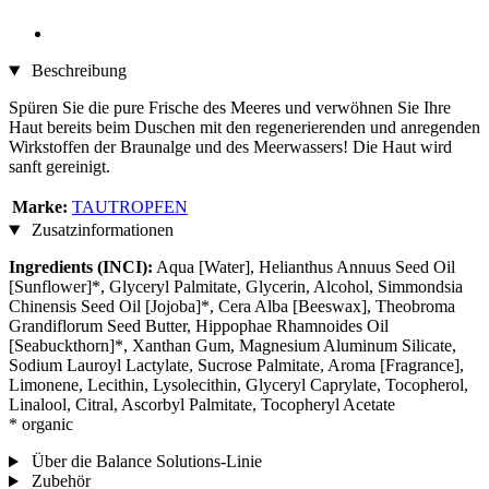
Beschreibung
Spüren Sie die pure Frische des Meeres und verwöhnen Sie Ihre
Haut bereits beim Duschen mit den regenerierenden und anregenden
Wirkstoffen der Braunalge und des Meerwassers! Die Haut wird
sanft gereinigt.
Marke:
TAUTROPFEN
Zusatzinformationen
Ingredients (INCI):
Aqua [Water], Helianthus Annuus Seed Oil
[Sunflower]*, Glyceryl Palmitate, Glycerin, Alcohol, Simmondsia
Chinensis Seed Oil [Jojoba]*, Cera Alba [Beeswax], Theobroma
Grandiflorum Seed Butter, Hippophae Rhamnoides Oil
[Seabuckthorn]*, Xanthan Gum, Magnesium Aluminum Silicate,
Sodium Lauroyl Lactylate, Sucrose Palmitate, Aroma [Fragrance],
Limonene, Lecithin, Lysolecithin, Glyceryl Caprylate, Tocopherol,
Linalool, Citral, Ascorbyl Palmitate, Tocopheryl Acetate
* organic
Über die Balance Solutions-Linie
Zubehör