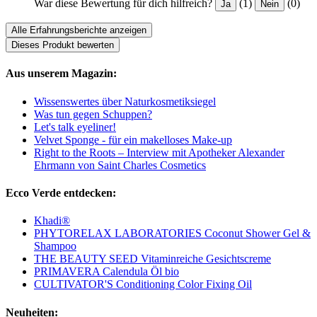
War diese Bewertung für dich hilfreich?
(1)
(0)
Ja
Nein
Alle Erfahrungsberichte anzeigen
Dieses Produkt bewerten
Aus unserem Magazin:
Wissenswertes über Naturkosmetiksiegel
Was tun gegen Schuppen?
Let's talk eyeliner!
Velvet Sponge - für ein makelloses Make-up
Right to the Roots – Interview mit Apotheker Alexander
Ehrmann von Saint Charles Cosmetics
Ecco Verde entdecken:
Khadi®
PHYTORELAX LABORATORIES Coconut Shower Gel &
Shampoo
THE BEAUTY SEED Vitaminreiche Gesichtscreme
PRIMAVERA Calendula Öl bio
CULTIVATOR'S Conditioning Color Fixing Oil
Neuheiten: