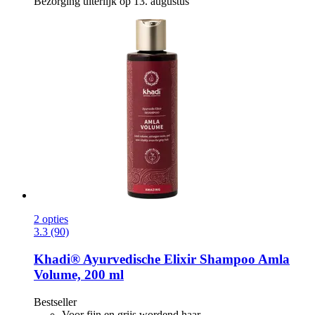
Bezorging uiterlijk op 13. augustus
2 opties
3.3 (90)
Khadi®
Ayurvedische Elixir Shampoo Amla
Volume, 200 ml
Bestseller
Voor fijn en grijs wordend haar