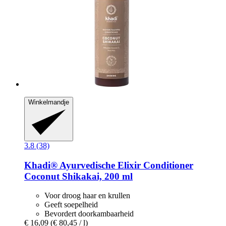
Winkelmandje
3.8 (38)
Khadi®
Ayurvedische Elixir Conditioner
Coconut Shikakai, 200 ml
Voor droog haar en krullen
Geeft soepelheid
Bevordert doorkambaarheid
€ 16,09
(€ 80,45 / l)