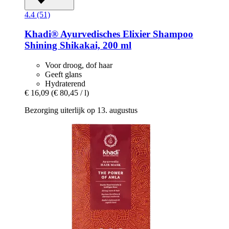
4.4 (51)
Khadi®
Ayurvedisches Elixier Shampoo
Shining Shikakai, 200 ml
Voor droog, dof haar
Geeft glans
Hydraterend
€ 16,09
(€ 80,45 / l)
Bezorging uiterlijk op 13. augustus