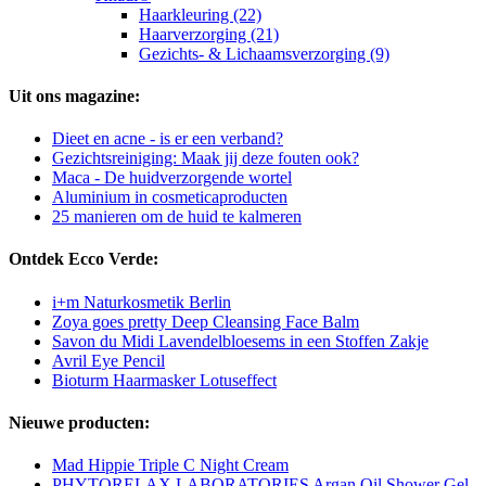
Haarkleuring (22)
Haarverzorging (21)
Gezichts- & Lichaamsverzorging (9)
Uit ons magazine:
Dieet en acne - is er een verband?
Gezichtsreiniging: Maak jij deze fouten ook?
Maca - De huidverzorgende wortel
Aluminium in cosmeticaproducten
25 manieren om de huid te kalmeren
Ontdek Ecco Verde:
i+m Naturkosmetik Berlin
Zoya goes pretty Deep Cleansing Face Balm
Savon du Midi Lavendelbloesems in een Stoffen Zakje
Avril Eye Pencil
Bioturm Haarmasker Lotuseffect
Nieuwe producten:
Mad Hippie Triple C Night Cream
PHYTORELAX LABORATORIES Argan Oil Shower Gel