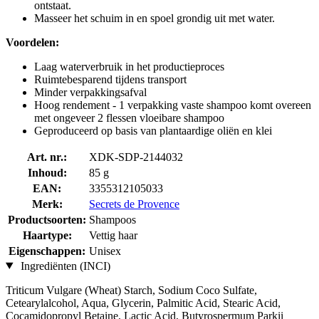
ontstaat.
Masseer het schuim in en spoel grondig uit met water.
Voordelen:
Laag waterverbruik in het productieproces
Ruimtebesparend tijdens transport
Minder verpakkingsafval
Hoog rendement - 1 verpakking vaste shampoo komt overeen
met ongeveer 2 flessen vloeibare shampoo
Geproduceerd op basis van plantaardige oliën en klei
Art. nr.:
XDK-SDP-2144032
Inhoud:
85 g
EAN:
3355312105033
Merk:
Secrets de Provence
Productsoorten:
Shampoos
Haartype:
Vettig haar
Eigenschappen:
Unisex
Ingrediënten (INCI)
Triticum Vulgare (Wheat) Starch, Sodium Coco­ Sulfate,
Cetearylalcohol, Aqua, Glycerin, Palmitic Acid, Stearic Acid,
Cocamidopropyl Betaine, Lactic Acid, Butyrospermum Parkii