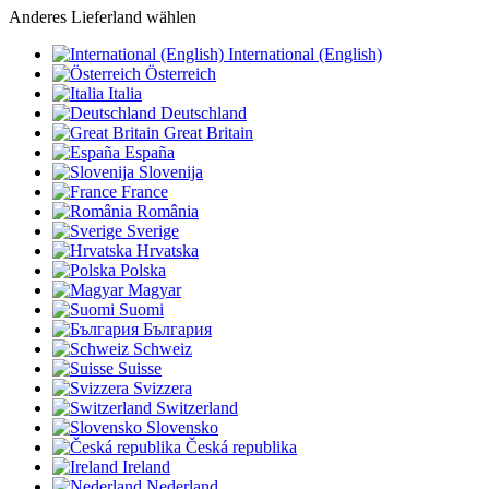
Anderes Lieferland wählen
International (English)
Österreich
Italia
Deutschland
Great Britain
España
Slovenija
France
România
Sverige
Hrvatska
Polska
Magyar
Suomi
България
Schweiz
Suisse
Svizzera
Switzerland
Slovensko
Česká republika
Ireland
Nederland