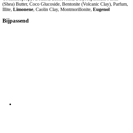
(Shea) Butter, Coco Glucoside, Bentonite (Volcanic Clay), Parfum,
Illite,
Limonene
, Caolin Clay, Montmorillonite,
Eugenol
Bijpassend