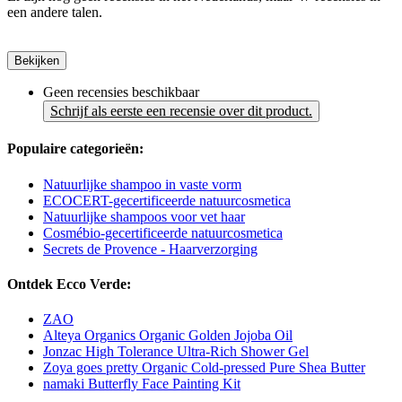
een andere talen.
Bekijken
Geen recensies beschikbaar
Schrijf als eerste een recensie over dit product.
Populaire categorieën:
Natuurlijke shampoo in vaste vorm
ECOCERT-gecertificeerde natuurcosmetica
Natuurlijke shampoos voor vet haar
Cosmébio-gecertificeerde natuurcosmetica
Secrets de Provence - Haarverzorging
Ontdek Ecco Verde:
ZAO
Alteya Organics Organic Golden Jojoba Oil
Jonzac High Tolerance Ultra-Rich Shower Gel
Zoya goes pretty Organic Cold-pressed Pure Shea Butter
namaki Butterfly Face Painting Kit